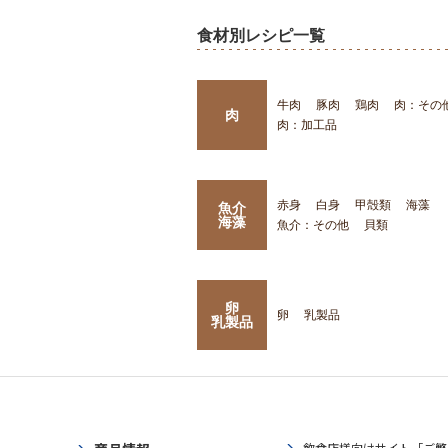
食材別レシピ一覧
牛肉
豚肉
鶏肉
肉：その
肉
肉：加工品
赤身
白身
甲殻類
海藻
魚介
海藻
魚介：その他
貝類
卵
卵
乳製品
乳製品
飲食店様向けサイト「ご繁