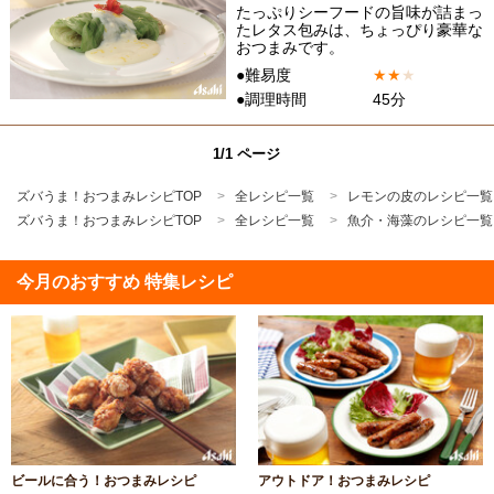
たっぷりシーフードの旨味が詰まっ
たレタス包みは、ちょっぴり豪華な
おつまみです。
●難易度
★
★
★
●調理時間
45分
1/1 ページ
ズバうま！おつまみレシピTOP
全レシピ一覧
レモンの皮のレシピ一覧
ズバうま！おつまみレシピTOP
全レシピ一覧
魚介・海藻のレシピ一覧
今月のおすすめ 特集レシピ
ビールに合う！おつまみレシピ
アウトドア！おつまみレシピ