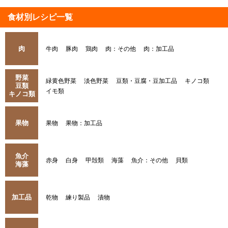
食材別レシピ一覧
肉
牛肉
豚肉
鶏肉
肉：その他
肉：加工品
野菜
緑黄色野菜
淡色野菜
豆類・豆腐・豆加工品
キノコ類
豆類
イモ類
キノコ類
果物
果物
果物：加工品
魚介
赤身
白身
甲殻類
海藻
魚介：その他
貝類
海藻
加工品
乾物
練り製品
漬物