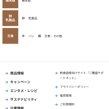
種実類
種実類
卵
卵
乳製品
乳製品
主食
米
パン
麺
主食：その他
商品情報
飲食店様向けサイト「ご繁盛サポ
ートネット」
キャンペーン
プライバシーポリシー
エンタメ・レシピ
推奨環境
サステナビリティ
ご利用規約
企業情報