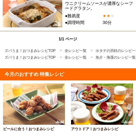
ウニクリームソースが濃厚なシーフ
ードグラタン。
●難易度
★
★
★
●調理時間
30分
1/1 ページ
ズバうま！おつまみレシピTOP
全レシピ一覧
ホタテの貝柱のレシピ一
ズバうま！おつまみレシピTOP
全レシピ一覧
魚介・海藻のレシピ一覧
今月のおすすめ 特集レシピ
ビールに合う！おつまみレシピ
アウトドア！おつまみレシピ