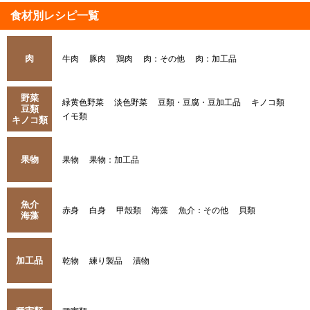
食材別レシピ一覧
肉
牛肉
豚肉
鶏肉
肉：その他
肉：加工品
野菜
緑黄色野菜
淡色野菜
豆類・豆腐・豆加工品
キノコ類
豆類
イモ類
キノコ類
果物
果物
果物：加工品
魚介
赤身
白身
甲殻類
海藻
魚介：その他
貝類
海藻
加工品
乾物
練り製品
漬物