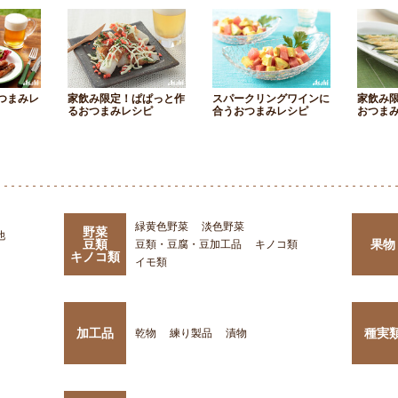
つまみレ
家飲み限定！ぱぱっと作
スパークリングワインに
家飲み
るおつまみレシピ
合うおつまみレシピ
おつま
緑黄色野菜
淡色野菜
野菜
他
豆類
果物
豆類・豆腐・豆加工品
キノコ類
キノコ類
イモ類
加工品
種実
乾物
練り製品
漬物