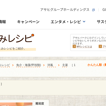
アサヒグループホールディングス
Gl
情報
キャンペーン
エンタメ・レシピ
サス
アサヒパークにログインしてい
シピやおいしそうボタンなどの
だけます。
MYレシピとは
ア
まみレシピをご紹介。
かんたん順（
うレシピ
魚介・海藻
(
甲殻類
)
洋風
主菜
［ 1
]