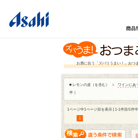
商品
お酒に合う「ズバリうまい！」おつ
■
レモンの皮（を含む）
ワインにあ
件 ］
1ページ中1ページ目を表示 [ 1-1件目/1件中 
1