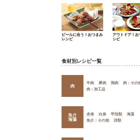
ビールに合う！おつまみ
アウトドア！お
レシピ
シピ
食材別レシピ一覧
牛肉
豚肉
鶏肉
肉：その
肉
肉：加工品
赤身
白身
甲殻類
海藻
魚介
海藻
魚介：その他
貝類