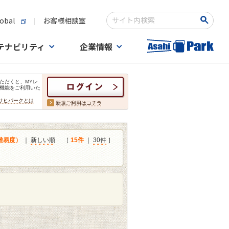
obal
お客様相談室
検索キーワード入力
テナビリティ
企業情報
ただくと、MYレ
機能をご利用いた
サヒパークとは
新規ご利用はコチラ
難易度）
｜
新しい順
［
15件
｜
30件
］