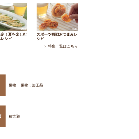
限定！夏を楽しむ
スポーツ観戦おつまみレ
みレシピ
シピ
＞ 特集一覧はこちら
果物
果物：加工品
類
種実類