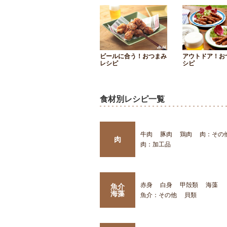
ビールに合う！おつまみ
アウトドア！お
レシピ
シピ
食材別レシピ一覧
牛肉
豚肉
鶏肉
肉：その
肉
肉：加工品
赤身
白身
甲殻類
海藻
魚介
海藻
魚介：その他
貝類