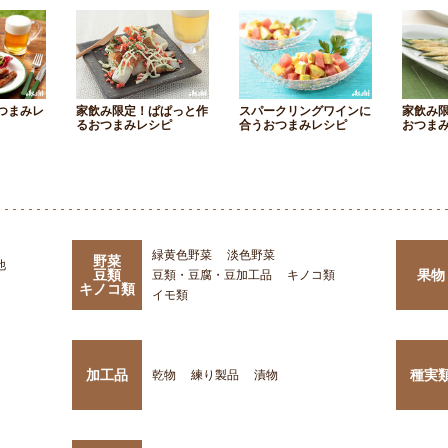
つまみレ
家飲み限定！ぱぱっと作
スパークリングワインに
家飲み
るおつまみレシピ
合うおつまみレシピ
おつま
緑黄色野菜
淡色野菜
野菜
他
豆類
果物
豆類・豆腐・豆加工品
キノコ類
キノコ類
イモ類
加工品
種実
乾物
練り製品
漬物