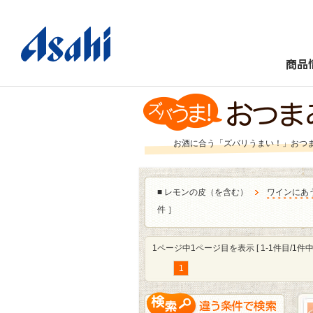
商品
お酒に合う「ズバリうまい！」おつ
■
レモンの皮（を含む）
ワインにあ
件 ］
1ページ中1ページ目を表示 [ 1-1件目/1件中 
1