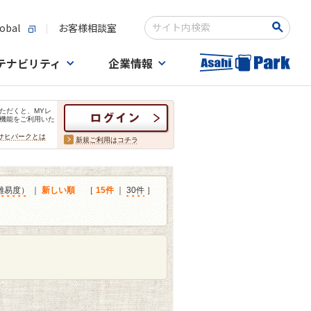
obal
お客様相談室
検索キーワード入力
テナビリティ
企業情報
ただくと、MYレ
機能をご利用いた
サヒパークとは
新規ご利用はコチラ
難易度）
｜
新しい順
［
15件
｜
30件
］