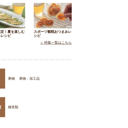
限定！夏を楽しむ
スポーツ観戦おつまみレ
みレシピ
シピ
＞ 特集一覧はこちら
果物
果物：加工品
類
種実類