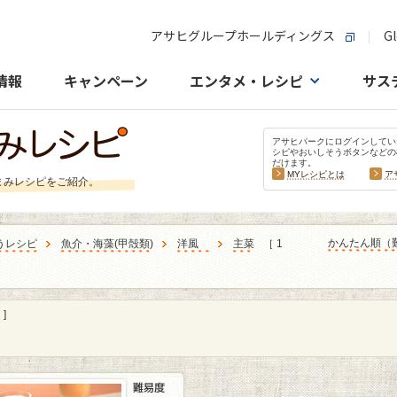
アサヒグループホールディングス
Gl
情報
キャンペーン
エンタメ・レシピ
サス
アサヒパークにログインしてい
シピやおいしそうボタンなどの
だけます。
MYレシピとは
ア
まみレシピをご紹介。
かんたん順（
うレシピ
魚介・海藻
(
甲殻類
)
洋風
主菜
［ 1
]