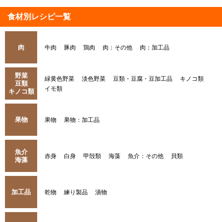
食材別レシピ一覧
肉
牛肉
豚肉
鶏肉
肉：その他
肉：加工品
野菜
緑黄色野菜
淡色野菜
豆類・豆腐・豆加工品
キノコ類
豆類
イモ類
キノコ類
果物
果物
果物：加工品
魚介
赤身
白身
甲殻類
海藻
魚介：その他
貝類
海藻
加工品
乾物
練り製品
漬物