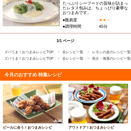
たっぷりシーフードの旨味が詰まっ
たレタス包みは、ちょっぴり豪華な
おつまみです。
●難易度
★
★
★
●調理時間
45分
1/1 ページ
ズバうま！おつまみレシピTOP
全レシピ一覧
レモンの皮のレシピ一覧
ズバうま！おつまみレシピTOP
全レシピ一覧
魚介・海藻のレシピ一覧
今月のおすすめ 特集レシピ
ビールに合う！おつまみレシピ
アウトドア！おつまみレシピ