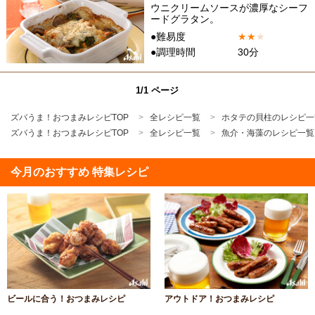
ウニクリームソースが濃厚なシーフ
ードグラタン。
●難易度
★
★
★
●調理時間
30分
1/1 ページ
ズバうま！おつまみレシピTOP
全レシピ一覧
ホタテの貝柱のレシピ一
ズバうま！おつまみレシピTOP
全レシピ一覧
魚介・海藻のレシピ一覧
今月のおすすめ 特集レシピ
ビールに合う！おつまみレシピ
アウトドア！おつまみレシピ