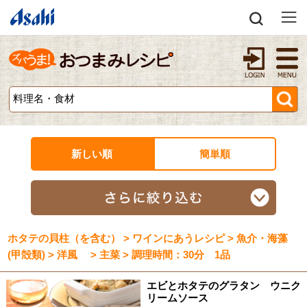
新しい順
簡単順
ホタテの貝柱（を含む） > ワインにあうレシピ > 魚介・海藻
(甲殻類) > 洋風 > 主菜 > 調理時間：30分 1品
エビとホタテのグラタン ウニク
リームソース