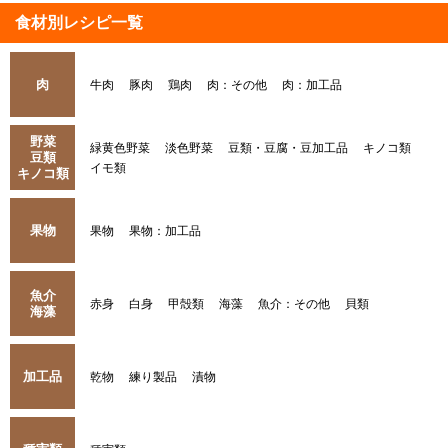
食材別レシピ一覧
肉
牛肉
豚肉
鶏肉
肉：その他
肉：加工品
野菜
緑黄色野菜
淡色野菜
豆類・豆腐・豆加工品
キノコ類
豆類
イモ類
キノコ類
果物
果物
果物：加工品
魚介
赤身
白身
甲殻類
海藻
魚介：その他
貝類
海藻
加工品
乾物
練り製品
漬物