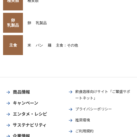
種実類
種実類
卵
卵
乳製品
乳製品
主食
米
パン
麺
主食：その他
商品情報
飲食店様向けサイト「ご繁盛サポ
ートネット」
キャンペーン
プライバシーポリシー
エンタメ・レシピ
推奨環境
サステナビリティ
ご利用規約
企業情報