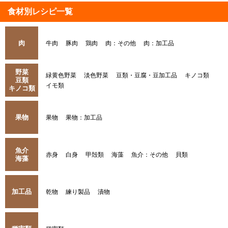
食材別レシピ一覧
肉
牛肉
豚肉
鶏肉
肉：その他
肉：加工品
野菜
緑黄色野菜
淡色野菜
豆類・豆腐・豆加工品
キノコ類
豆類
イモ類
キノコ類
果物
果物
果物：加工品
魚介
赤身
白身
甲殻類
海藻
魚介：その他
貝類
海藻
加工品
乾物
練り製品
漬物