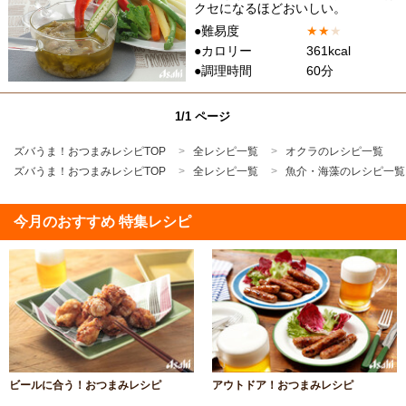
クセになるほどおいしい。
●難易度
★
★
★
●カロリー
361kcal
●調理時間
60分
1/1 ページ
ズバうま！おつまみレシピTOP
全レシピ一覧
オクラのレシピ一覧
ズバうま！おつまみレシピTOP
全レシピ一覧
魚介・海藻のレシピ一覧
今月のおすすめ 特集レシピ
ビールに合う！おつまみレシピ
アウトドア！おつまみレシピ