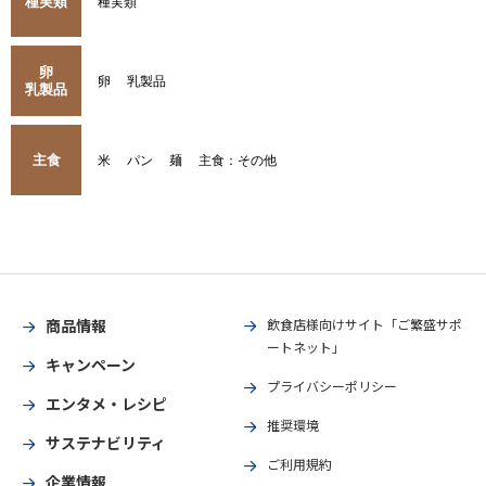
種実類
種実類
卵
卵
乳製品
乳製品
主食
米
パン
麺
主食：その他
商品情報
飲食店様向けサイト「ご繁盛サポ
ートネット」
キャンペーン
プライバシーポリシー
エンタメ・レシピ
推奨環境
サステナビリティ
ご利用規約
企業情報