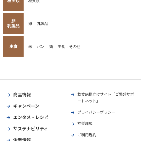
種実類
種実類
卵
卵
乳製品
乳製品
主食
米
パン
麺
主食：その他
商品情報
飲食店様向けサイト「ご繁盛サポ
ートネット」
キャンペーン
プライバシーポリシー
エンタメ・レシピ
推奨環境
サステナビリティ
ご利用規約
企業情報