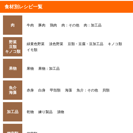
食材別レシピ一覧
肉
牛肉
豚肉
鶏肉
肉：その他
肉：加工品
野菜
緑黄色野菜
淡色野菜
豆類・豆腐・豆加工品
キノコ類
豆類
イモ類
キノコ類
果物
果物
果物：加工品
魚介
赤身
白身
甲殻類
海藻
魚介：その他
貝類
海藻
加工品
乾物
練り製品
漬物