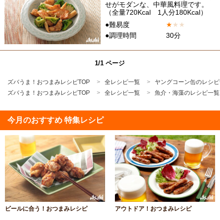
せがモダンな、中華風料理です。
（全量720Kcal 1人分180Kcal）
●難易度
★
★
★
●調理時間
30分
1/1 ページ
ズバうま！おつまみレシピTOP
全レシピ一覧
ヤングコーン缶のレシピ
ズバうま！おつまみレシピTOP
全レシピ一覧
魚介・海藻のレシピ一覧
今月のおすすめ 特集レシピ
ビールに合う！おつまみレシピ
アウトドア！おつまみレシピ