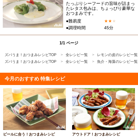
たっぷりシーフードの旨味が詰まっ
たレタス包みは、ちょっぴり豪華な
おつまみです。
●難易度
★
★
★
●調理時間
45分
1/1 ページ
ズバうま！おつまみレシピTOP
全レシピ一覧
レモンの皮のレシピ一覧
ズバうま！おつまみレシピTOP
全レシピ一覧
魚介・海藻のレシピ一覧
今月のおすすめ 特集レシピ
ビールに合う！おつまみレシピ
アウトドア！おつまみレシピ