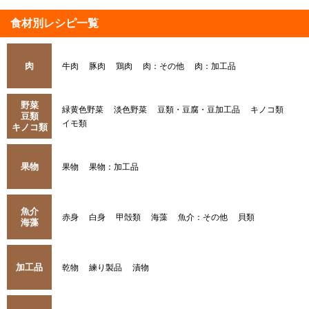
食材別レシピ一覧
肉
牛肉
豚肉
鶏肉
肉：その他
肉：加工品
野菜
緑黄色野菜
淡色野菜
豆類・豆腐・豆加工品
キノコ類
豆類
イモ類
キノコ類
果物
果物
果物：加工品
魚介
赤身
白身
甲殻類
海藻
魚介：その他
貝類
海藻
加工品
乾物
練り製品
漬物