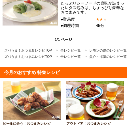
たっぷりシーフードの旨味が詰まっ
たレタス包みは、ちょっぴり豪華な
おつまみです。
●難易度
★
★
★
●調理時間
45分
1/1 ページ
ズバうま！おつまみレシピTOP
全レシピ一覧
レモンの皮のレシピ一覧
ズバうま！おつまみレシピTOP
全レシピ一覧
魚介・海藻のレシピ一覧
今月のおすすめ 特集レシピ
ビールに合う！おつまみレシピ
アウトドア！おつまみレシピ