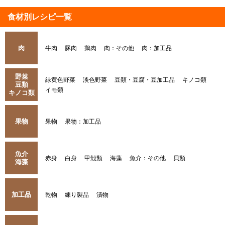
食材別レシピ一覧
肉
牛肉
豚肉
鶏肉
肉：その他
肉：加工品
野菜
緑黄色野菜
淡色野菜
豆類・豆腐・豆加工品
キノコ類
豆類
イモ類
キノコ類
果物
果物
果物：加工品
魚介
赤身
白身
甲殻類
海藻
魚介：その他
貝類
海藻
加工品
乾物
練り製品
漬物