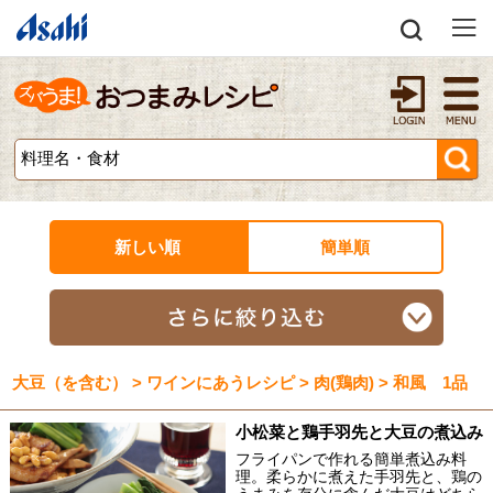
新しい順
簡単順
大豆（を含む） > ワインにあうレシピ > 肉(鶏肉) > 和風 1品
小松菜と鶏手羽先と大豆の煮込み
フライパンで作れる簡単煮込み料
理。柔らかに煮えた手羽先と、鶏の