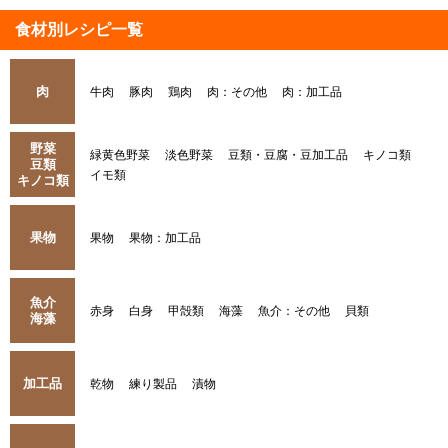
食材別レシピ一覧
肉
牛肉
豚肉
鶏肉
肉：その他
肉：加工品
野菜
緑黄色野菜
淡色野菜
豆類・豆腐・豆加工品
キノコ類
豆類
イモ類
キノコ類
果物
果物
果物：加工品
魚介
赤身
白身
甲殻類
海藻
魚介：その他
貝類
海藻
加工品
乾物
練り製品
漬物