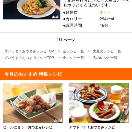
うまみを存分に含んだ大豆はどちら
もホッとする味わいです。
●難易度
★
★
★
●カロリー
294kcal
●調理時間
45分
1/1 ページ
ズバうま！おつまみレシピTOP
全レシピ一覧
大豆のレシピ一覧
ズバうま！おつまみレシピTOP
全レシピ一覧
肉のレシピ一覧
今月のおすすめ 特集レシピ
ビールに合う！おつまみレシピ
アウトドア！おつまみレシピ