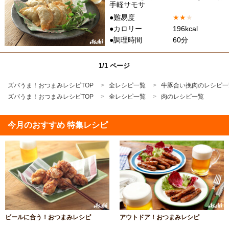
手軽サモサ
●難易度
★
★
★
●カロリー
196kcal
●調理時間
60分
1/1 ページ
ズバうま！おつまみレシピTOP
全レシピ一覧
牛豚合い挽肉のレシピ一
ズバうま！おつまみレシピTOP
全レシピ一覧
肉のレシピ一覧
今月のおすすめ 特集レシピ
ビールに合う！おつまみレシピ
アウトドア！おつまみレシピ