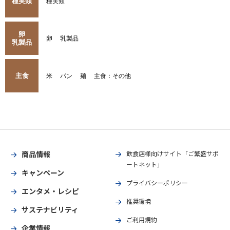
種実類
種実類
卵
卵
乳製品
乳製品
主食
米
パン
麺
主食：その他
商品情報
飲食店様向けサイト「ご繁盛サポ
ートネット」
キャンペーン
プライバシーポリシー
エンタメ・レシピ
推奨環境
サステナビリティ
ご利用規約
企業情報