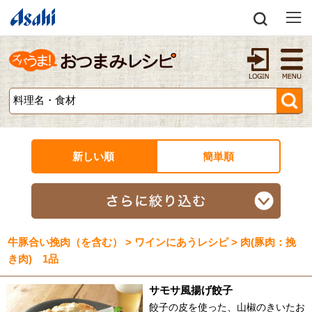
新しい順
簡単順
牛豚合い挽肉（を含む） > ワインにあうレシピ > 肉(豚肉：挽
き肉) 1品
サモサ風揚げ餃子
餃子の皮を使った、山椒のきいたお