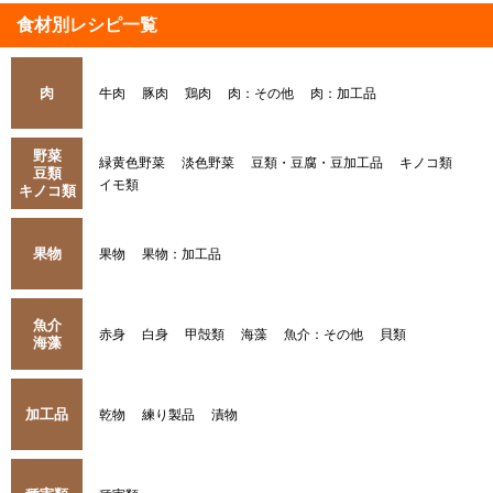
食材別レシピ一覧
肉
牛肉
豚肉
鶏肉
肉：その他
肉：加工品
野菜
緑黄色野菜
淡色野菜
豆類・豆腐・豆加工品
キノコ類
豆類
イモ類
キノコ類
果物
果物
果物：加工品
魚介
赤身
白身
甲殻類
海藻
魚介：その他
貝類
海藻
加工品
乾物
練り製品
漬物