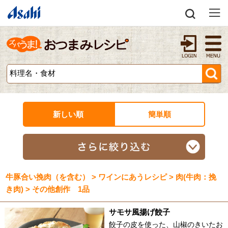
新しい順
簡単順
牛豚合い挽肉（を含む） > ワインにあうレシピ > 肉(牛肉：挽
き肉) > その他創作 1品
サモサ風揚げ餃子
餃子の皮を使った、山椒のきいたお