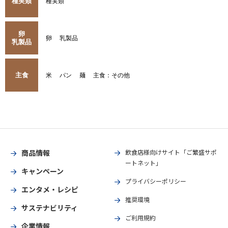
種実類
種実類
卵
卵
乳製品
乳製品
主食
米
パン
麺
主食：その他
商品情報
飲食店様向けサイト「ご繁盛サポ
ートネット」
キャンペーン
プライバシーポリシー
エンタメ・レシピ
推奨環境
サステナビリティ
ご利用規約
企業情報