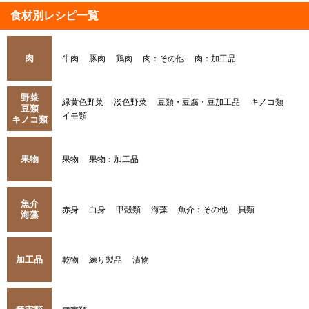
食材別レシピ一覧
肉
牛肉
豚肉
鶏肉
肉：その他
肉：加工品
野菜
緑黄色野菜
淡色野菜
豆類・豆腐・豆加工品
キノコ類
豆類
イモ類
キノコ類
果物
果物
果物：加工品
魚介
赤身
白身
甲殻類
海藻
魚介：その他
貝類
海藻
加工品
乾物
練り製品
漬物