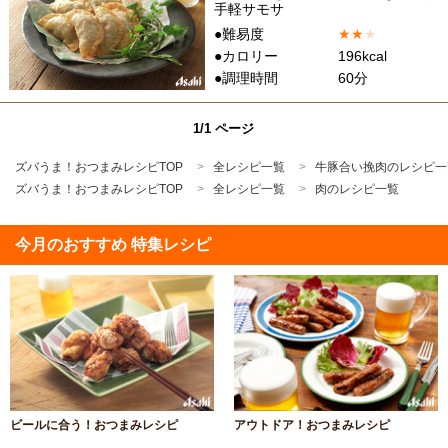
手軽サモサ
●難易度
★
★
★
●カロリー
196kcal
●調理時間
60分
1/1 ページ
ズバうま！おつまみレシピTOP
全レシピ一覧
牛豚合い挽肉のレシピ一
ズバうま！おつまみレシピTOP
全レシピ一覧
肉のレシピ一覧
今月のおすすめ 特集レシピ
ビールに合う！おつまみレシピ
アウトドア！おつまみレシピ