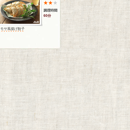
60分
サモサ風揚げ餃子