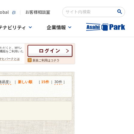
obal
お客様相談室
検索キーワード入力
テナビリティ
企業情報
ただくと、MYレ
機能をご利用いた
サヒパークとは
新規ご利用はコチラ
難易度）
｜
新しい順
［
15件
｜
30件
］