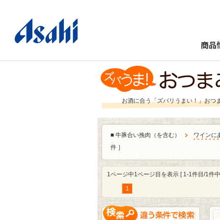
商品
お酒に合う「ズバリうまい！」おつ
■
牛豚合い挽肉（を含む）
ワインに
件 ］
1ページ中1ページ目を表示 [ 1-1件目/1件中 
1