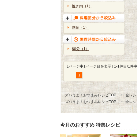
挽き肉（1）
副菜（1）
60分（1）
1ページ中1ページ目を表示 [ 1-1件目/1件中 
1
ズバうま！おつまみレシピTOP
全レシ
ズバうま！おつまみレシピTOP
全レシ
今月のおすすめ 特集レシピ