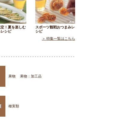
限定！夏を楽しむ
スポーツ観戦おつまみレ
みレシピ
シピ
＞ 特集一覧はこちら
果物
果物：加工品
類
種実類