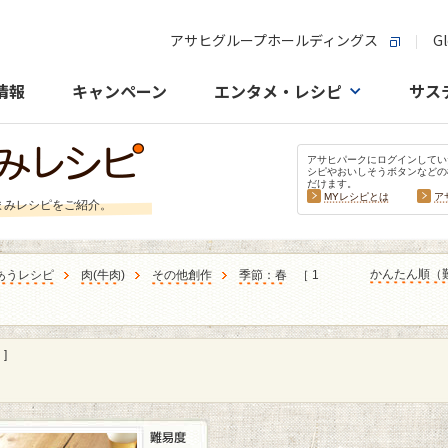
アサヒグループホールディングス
Gl
情報
キャンペーン
エンタメ・レシピ
サス
アサヒパークにログインしてい
シピやおいしそうボタンなどの
だけます。
MYレシピとは
ア
まみレシピをご紹介。
かんたん順（
あうレシピ
肉
(
牛肉
)
その他創作
季節：春
［ 1
]