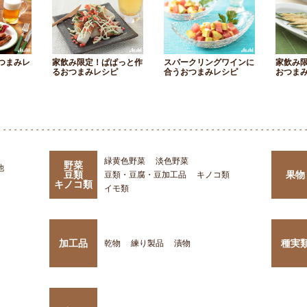
つまみレ
家飲み限定！ぱぱっと作
スパークリングワインに
家飲み
るおつまみレシピ
合うおつまみレシピ
おつま
緑黄色野菜
淡色野菜
野菜
他
豆類
果物
豆類・豆腐・豆加工品
キノコ類
キノコ類
イモ類
加工品
種実
乾物
練り製品
漬物