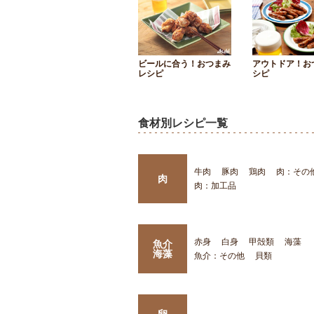
ビールに合う！おつまみ
アウトドア！お
レシピ
シピ
食材別レシピ一覧
牛肉
豚肉
鶏肉
肉：その
肉
肉：加工品
赤身
白身
甲殻類
海藻
魚介
海藻
魚介：その他
貝類
卵