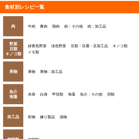
食材別レシピ一覧
肉
牛肉
豚肉
鶏肉
肉：その他
肉：加工品
野菜
緑黄色野菜
淡色野菜
豆類・豆腐・豆加工品
キノコ類
豆類
イモ類
キノコ類
果物
果物
果物：加工品
魚介
赤身
白身
甲殻類
海藻
魚介：その他
貝類
海藻
加工品
乾物
練り製品
漬物