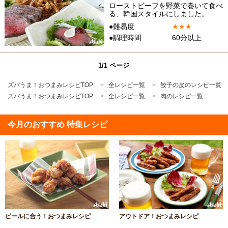
ローストビーフを野菜で巻いて食べ
る、韓国スタイルにしました。
●難易度
★
★
★
●調理時間
60分以上
1/1 ページ
ズバうま！おつまみレシピTOP
全レシピ一覧
餃子の皮のレシピ一覧
ズバうま！おつまみレシピTOP
全レシピ一覧
肉のレシピ一覧
今月のおすすめ 特集レシピ
ビールに合う！おつまみレシピ
アウトドア！おつまみレシピ