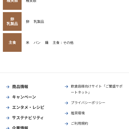
種実類
種実類
卵
卵
乳製品
乳製品
主食
米
パン
麺
主食：その他
商品情報
飲食店様向けサイト「ご繁盛サポ
ートネット」
キャンペーン
プライバシーポリシー
エンタメ・レシピ
推奨環境
サステナビリティ
ご利用規約
企業情報