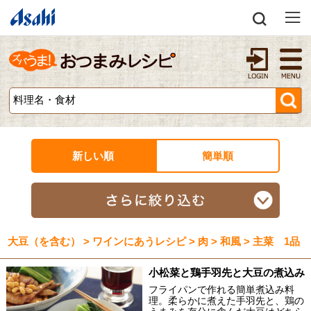
新しい順
簡単順
大豆（を含む） > ワインにあうレシピ > 肉 > 和風 > 主菜 1品
小松菜と鶏手羽先と大豆の煮込み
フライパンで作れる簡単煮込み料
理。柔らかに煮えた手羽先と、鶏の