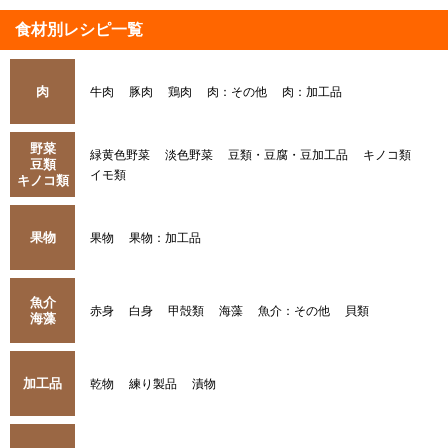
食材別レシピ一覧
肉
牛肉
豚肉
鶏肉
肉：その他
肉：加工品
野菜
緑黄色野菜
淡色野菜
豆類・豆腐・豆加工品
キノコ類
豆類
イモ類
キノコ類
果物
果物
果物：加工品
魚介
赤身
白身
甲殻類
海藻
魚介：その他
貝類
海藻
加工品
乾物
練り製品
漬物