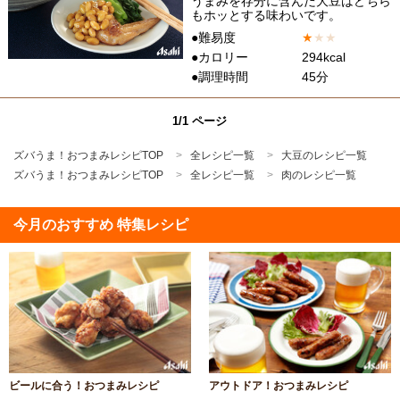
うまみを存分に含んだ大豆はどちら
もホッとする味わいです。
●難易度
★
★
★
●カロリー
294kcal
●調理時間
45分
1/1 ページ
ズバうま！おつまみレシピTOP
全レシピ一覧
大豆のレシピ一覧
ズバうま！おつまみレシピTOP
全レシピ一覧
肉のレシピ一覧
今月のおすすめ 特集レシピ
ビールに合う！おつまみレシピ
アウトドア！おつまみレシピ