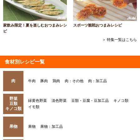
家飲み限定！夏を楽しむおつまみレシ
スポーツ観戦おつまみレシピ
ピ
＞ 特集一覧はこちら
食材別レシピ一覧
肉
牛肉
豚肉
鶏肉
肉：その他
肉：加工品
野菜
緑黄色野菜
淡色野菜
豆類・豆腐・豆加工品
キノコ類
豆類
イモ類
キノコ類
果物
果物
果物：加工品