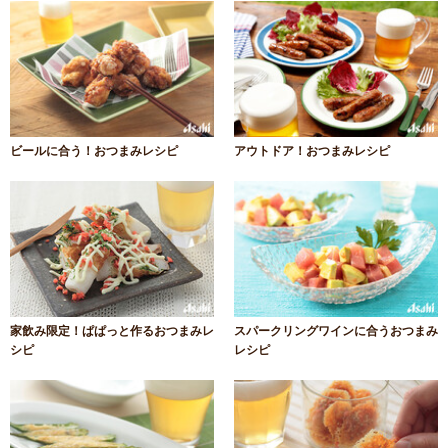
ビールに合う！おつまみレシピ
アウトドア！おつまみレシピ
家飲み限定！ぱぱっと作るおつまみレ
スパークリングワインに合うおつまみ
シピ
レシピ