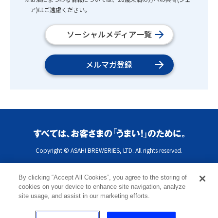
ア)はご遠慮ください。
ソーシャルメディア一覧
メルマガ登録
Copyright © ASAHI BREWERIES, LTD. All rights reserved.
By clicking “Accept All Cookies”, you agree to the storing of
cookies on your device to enhance site navigation, analyze
site usage, and assist in our marketing efforts.