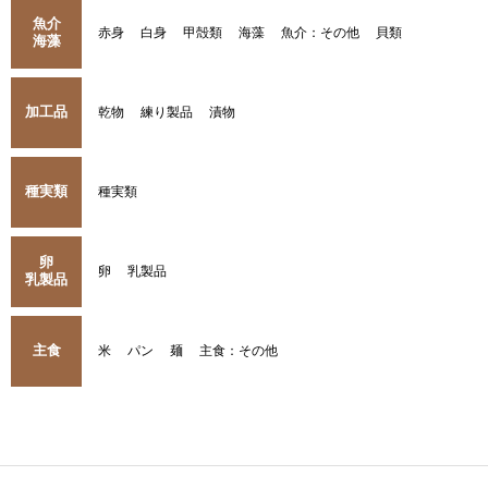
魚介
赤身
白身
甲殻類
海藻
魚介：その他
貝類
海藻
加工品
乾物
練り製品
漬物
種実類
種実類
卵
卵
乳製品
乳製品
主食
米
パン
麺
主食：その他