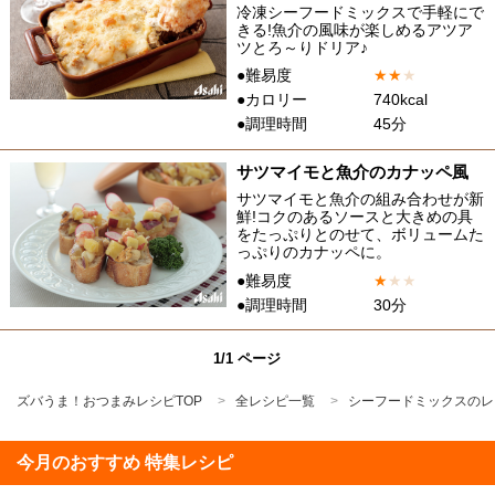
冷凍シーフードミックスで手軽にで
きる!魚介の風味が楽しめるアツア
ツとろ～りドリア♪
●難易度
★
★
★
●カロリー
740kcal
●調理時間
45分
サツマイモと魚介のカナッペ風
サツマイモと魚介の組み合わせが新
鮮!コクのあるソースと大きめの具
をたっぷりとのせて、ボリュームた
っぷりのカナッペに。
●難易度
★
★
★
●調理時間
30分
1/1 ページ
ズバうま！おつまみレシピTOP
全レシピ一覧
シーフードミックスのレ
今月のおすすめ 特集レシピ