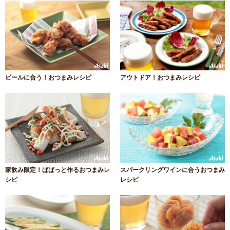
ビールに合う！おつまみレシピ
アウトドア！おつまみレシピ
家飲み限定！ぱぱっと作るおつまみレ
スパークリングワインに合うおつまみ
シピ
レシピ