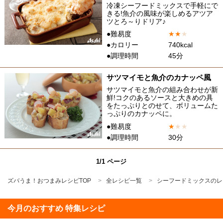
冷凍シーフードミックスで手軽にで
きる!魚介の風味が楽しめるアツア
ツとろ～りドリア♪
●難易度
★
★
★
●カロリー
740kcal
●調理時間
45分
サツマイモと魚介のカナッペ風
サツマイモと魚介の組み合わせが新
鮮!コクのあるソースと大きめの具
をたっぷりとのせて、ボリュームた
っぷりのカナッペに。
●難易度
★
★
★
●調理時間
30分
1/1 ページ
ズバうま！おつまみレシピTOP
全レシピ一覧
シーフードミックスのレ
今月のおすすめ 特集レシピ