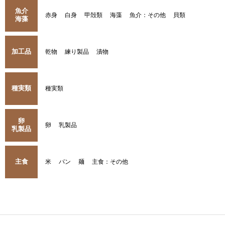
魚介
赤身
白身
甲殻類
海藻
魚介：その他
貝類
海藻
加工品
乾物
練り製品
漬物
種実類
種実類
卵
卵
乳製品
乳製品
主食
米
パン
麺
主食：その他