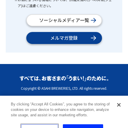
ア)はご遠慮ください。
ソーシャルメディア一覧
メルマガ登録
Copyright © ASAHI BREWERIES, LTD. All rights reserved.
By clicking “Accept All Cookies”, you agree to the storing of
cookies on your device to enhance site navigation, analyze
site usage, and assist in our marketing efforts.