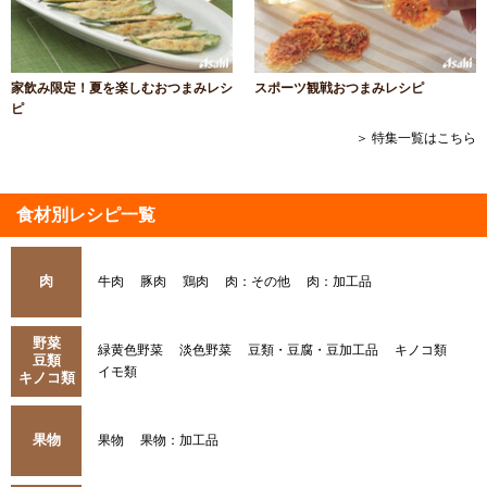
家飲み限定！夏を楽しむおつまみレシ
スポーツ観戦おつまみレシピ
ピ
＞ 特集一覧はこちら
食材別レシピ一覧
肉
牛肉
豚肉
鶏肉
肉：その他
肉：加工品
野菜
緑黄色野菜
淡色野菜
豆類・豆腐・豆加工品
キノコ類
豆類
イモ類
キノコ類
果物
果物
果物：加工品