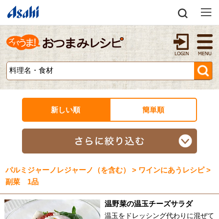
新しい順
簡単順
パルミジャーノレジャーノ（を含む） > ワインにあうレシピ >
副菜 1品
温野菜の温玉チーズサラダ
温玉をドレッシング代わりに混ぜて