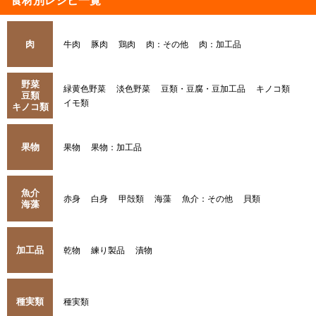
食材別レシピ一覧
肉
牛肉
豚肉
鶏肉
肉：その他
肉：加工品
野菜
緑黄色野菜
淡色野菜
豆類・豆腐・豆加工品
キノコ類
豆類
イモ類
キノコ類
果物
果物
果物：加工品
魚介
赤身
白身
甲殻類
海藻
魚介：その他
貝類
海藻
加工品
乾物
練り製品
漬物
種実類
種実類