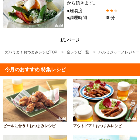
から頂きます。
●難易度
★
★
★
●調理時間
30分
1/1 ページ
ズバうま！おつまみレシピTOP
全レシピ一覧
パルミジャーノレジャー
今月のおすすめ 特集レシピ
ビールに合う！おつまみレシピ
アウトドア！おつまみレシピ