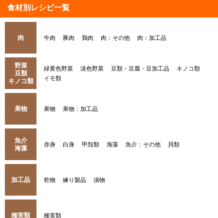
食材別レシピ一覧
肉
牛肉
豚肉
鶏肉
肉：その他
肉：加工品
野菜
緑黄色野菜
淡色野菜
豆類・豆腐・豆加工品
キノコ類
豆類
イモ類
キノコ類
果物
果物
果物：加工品
魚介
赤身
白身
甲殻類
海藻
魚介：その他
貝類
海藻
加工品
乾物
練り製品
漬物
種実類
種実類