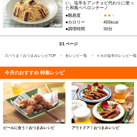
い。塩辛をアンチョビ代わりに使っ
た和風ペペロンチーノ
●難易度
★
★
★
●カロリー
455kcal
●調理時間
30分
1/1 ページ
ズバうま！おつまみレシピTOP
全レシピ一覧
イカの塩辛のレシピ一覧
今月のおすすめ 特集レシピ
ビールに合う！おつまみレシピ
アウトドア！おつまみレシピ