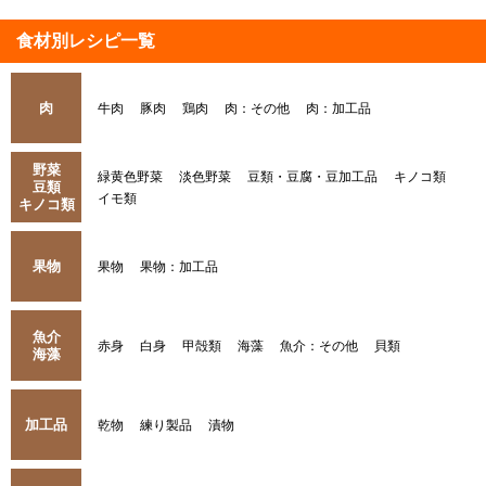
食材別レシピ一覧
肉
牛肉
豚肉
鶏肉
肉：その他
肉：加工品
野菜
緑黄色野菜
淡色野菜
豆類・豆腐・豆加工品
キノコ類
豆類
イモ類
キノコ類
果物
果物
果物：加工品
魚介
赤身
白身
甲殻類
海藻
魚介：その他
貝類
海藻
加工品
乾物
練り製品
漬物