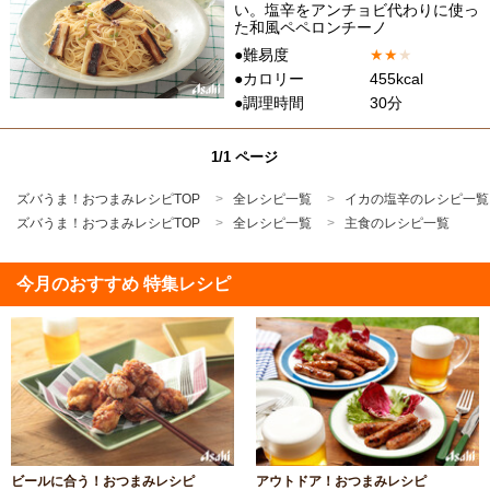
い。塩辛をアンチョビ代わりに使っ
た和風ペペロンチーノ
●難易度
★
★
★
●カロリー
455kcal
●調理時間
30分
1/1 ページ
ズバうま！おつまみレシピTOP
全レシピ一覧
イカの塩辛のレシピ一覧
ズバうま！おつまみレシピTOP
全レシピ一覧
主食のレシピ一覧
今月のおすすめ 特集レシピ
ビールに合う！おつまみレシピ
アウトドア！おつまみレシピ