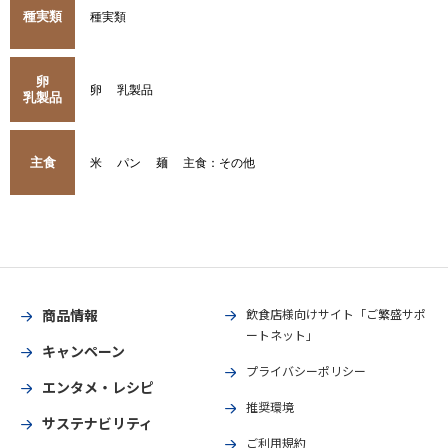
種実類
種実類
卵
卵
乳製品
乳製品
主食
米
パン
麺
主食：その他
商品情報
飲食店様向けサイト「ご繁盛サポ
ートネット」
キャンペーン
プライバシーポリシー
エンタメ・レシピ
推奨環境
サステナビリティ
ご利用規約