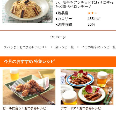
い。塩辛をアンチョビ代わりに使っ
た和風ペペロンチーノ
●難易度
★
★
★
●カロリー
455kcal
●調理時間
30分
1/1 ページ
ズバうま！おつまみレシピTOP
全レシピ一覧
イカの塩辛のレシピ一覧
今月のおすすめ 特集レシピ
ビールに合う！おつまみレシピ
アウトドア！おつまみレシピ