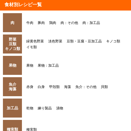
食材別レシピ一覧
肉
牛肉
豚肉
鶏肉
肉：その他
肉：加工品
野菜
緑黄色野菜
淡色野菜
豆類・豆腐・豆加工品
キノコ類
豆類
イモ類
キノコ類
果物
果物
果物：加工品
魚介
赤身
白身
甲殻類
海藻
魚介：その他
貝類
海藻
加工品
乾物
練り製品
漬物
種実類
種実類