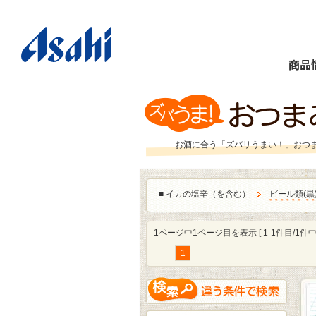
商品
お酒に合う「ズバリうまい！」おつ
■
イカの塩辛（を含む）
ビール類
(
黒
1ページ中1ページ目を表示 [ 1-1件目/1件中 
1