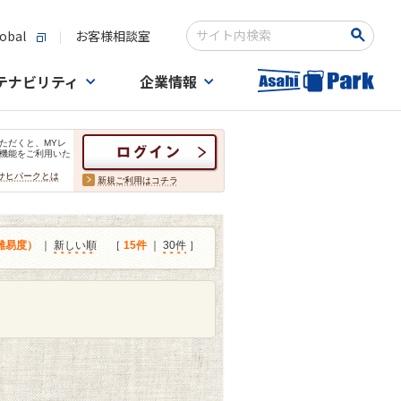
obal
お客様相談室
検索キーワード入力
テナビリティ
企業情報
ただくと、MYレ
機能をご利用いた
サヒパークとは
新規ご利用はコチラ
難易度）
｜
新しい順
［
15件
｜
30件
］