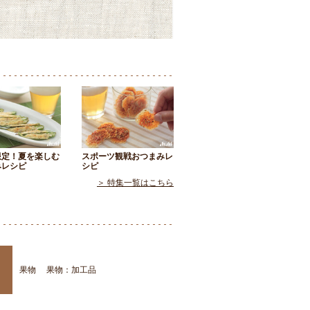
限定！夏を楽しむ
スポーツ観戦おつまみレ
みレシピ
シピ
＞ 特集一覧はこちら
果物
果物：加工品