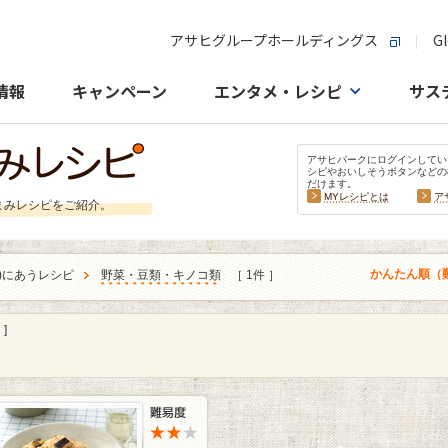
アサヒグループホールディングス
Gl
情報
キャンペーン
エンタメ・レシピ
サス
アサヒパークにログインしてい
シピやおいしそうボタンなどの
だけます。
MYレシピとは
ア
まみレシピをご紹介。
かんたん順（
)にあうレシピ
野菜・豆類・キノコ類
［ 1件 ］
]