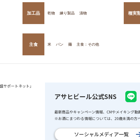
加工品
種実
乾物
練り製品
漬物
主食
米
パン
麺
主食：その他
盛サポートネット」
アサヒビール公式SNS
最新商品やキャンペーン情報、CMやメイキング動
※お酒にまつわる情報については、20歳未満の方へ
ソーシャルメディア一覧