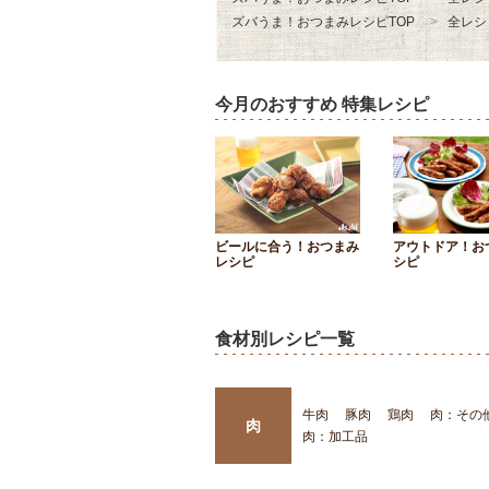
ズバうま！おつまみレシピTOP
全レシ
今月のおすすめ 特集レシピ
ビールに合う！おつまみ
アウトドア！お
レシピ
シピ
食材別レシピ一覧
牛肉
豚肉
鶏肉
肉：その
肉
肉：加工品