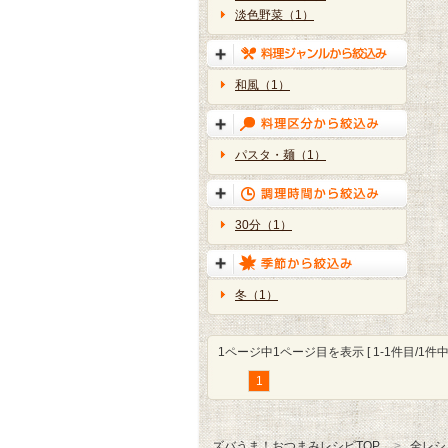
淡色野菜（1）
和風（1）
パスタ・麺（1）
30分（1）
冬（1）
1ページ中1ページ目を表示 [ 1-1件目/1件中 
1
ズバうま！おつまみレシピTOP
全レシ