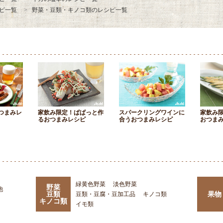
ピ一覧
野菜・豆類・キノコ類のレシピ一覧
つまみレ
家飲み限定！ぱぱっと作
スパークリングワインに
家飲み
るおつまみレシピ
合うおつまみレシピ
おつま
緑黄色野菜
淡色野菜
野菜
他
豆類
果物
豆類・豆腐・豆加工品
キノコ類
キノコ類
イモ類