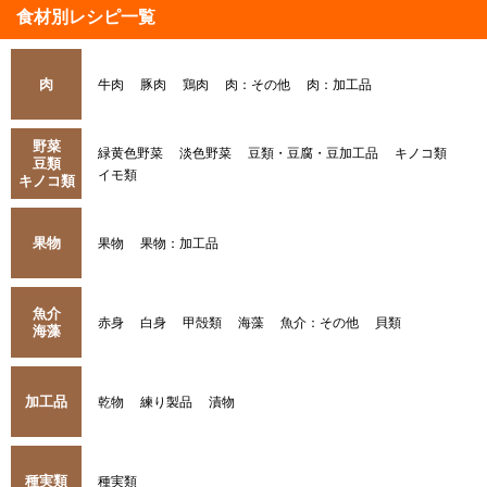
食材別レシピ一覧
肉
牛肉
豚肉
鶏肉
肉：その他
肉：加工品
野菜
緑黄色野菜
淡色野菜
豆類・豆腐・豆加工品
キノコ類
豆類
イモ類
キノコ類
果物
果物
果物：加工品
魚介
赤身
白身
甲殻類
海藻
魚介：その他
貝類
海藻
加工品
乾物
練り製品
漬物
種実類
種実類