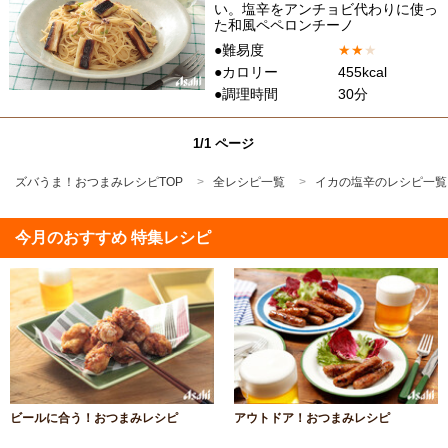
い。塩辛をアンチョビ代わりに使っ
た和風ペペロンチーノ
●難易度
★
★
★
●カロリー
455kcal
●調理時間
30分
1/1 ページ
ズバうま！おつまみレシピTOP
全レシピ一覧
イカの塩辛のレシピ一覧
今月のおすすめ 特集レシピ
ビールに合う！おつまみレシピ
アウトドア！おつまみレシピ