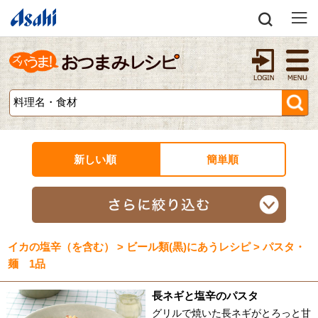
新しい順
簡単順
イカの塩辛（を含む） > ビール類(黒)にあうレシピ > パスタ・
麺 1品
長ネギと塩辛のパスタ
グリルで焼いた長ネギがとろっと甘