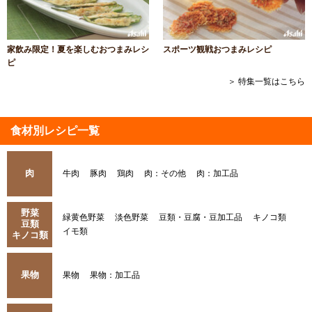
家飲み限定！夏を楽しむおつまみレシ
スポーツ観戦おつまみレシピ
ピ
＞ 特集一覧はこちら
食材別レシピ一覧
肉
牛肉
豚肉
鶏肉
肉：その他
肉：加工品
野菜
緑黄色野菜
淡色野菜
豆類・豆腐・豆加工品
キノコ類
豆類
イモ類
キノコ類
果物
果物
果物：加工品