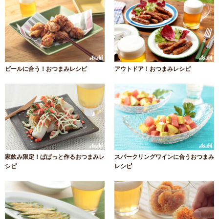
ビールに合う！おつまみレシピ
アウトドア！おつまみレシピ
家飲み限定！ぱぱっと作るおつまみレ
スパークリングワインに合うおつまみ
シピ
レシピ