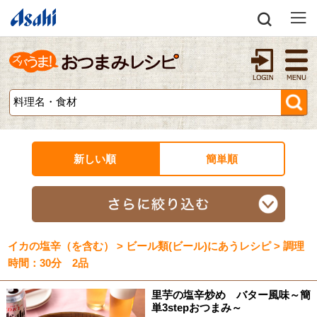
新しい順
簡単順
イカの塩辛（を含む） > ビール類(ビール)にあうレシピ > 調理
時間：30分 2品
里芋の塩辛炒め バター風味～簡
単3stepおつまみ～