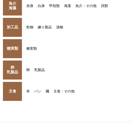
魚介
赤身
白身
甲殻類
海藻
魚介：その他
貝類
海藻
加工品
乾物
練り製品
漬物
種実類
種実類
卵
卵
乳製品
乳製品
主食
米
パン
麺
主食：その他