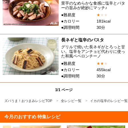
里芋のなめらかな食感に塩辛とバタ
ーの旨みが絶妙にマッチ♪
●難易度
★
★
★
●カロリー
181kcal
●調理時間
30分
長ネギと塩辛のパスタ
グリルで焼いた長ネギがとろっと甘
い。塩辛をアンチョビ代わりに使っ
た和風ペペロンチーノ
●難易度
★
★
★
●カロリー
455kcal
●調理時間
30分
1/1 ページ
ズバうま！おつまみレシピTOP
全レシピ一覧
イカの塩辛のレシピ一覧
今月のおすすめ 特集レシピ