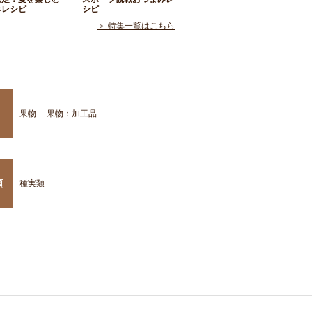
みレシピ
シピ
＞ 特集一覧はこちら
果物
果物：加工品
類
種実類