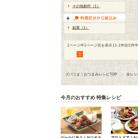
その他創作（1）
副菜（1）
1ページ中1ページ目を表示 [ 1-1件目/1件中 
1
ズバうま！おつまみレシピTOP
全レシ
今月のおすすめ 特集レシピ
ビールに合う！おつまみ
アウトドア！お