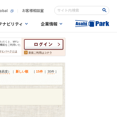
obal
お客様相談室
検索キーワード入力
テナビリティ
企業情報
ただくと、MYレ
機能をご利用いた
サヒパークとは
新規ご利用はコチラ
難易度）
｜
新しい順
［
15件
｜
30件
］