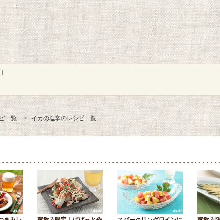
]
ピ一覧
イカの塩辛のレシピ一覧
つまみレ
家飲み限定！ぱぱっと作
スパークリングワインに
家飲み