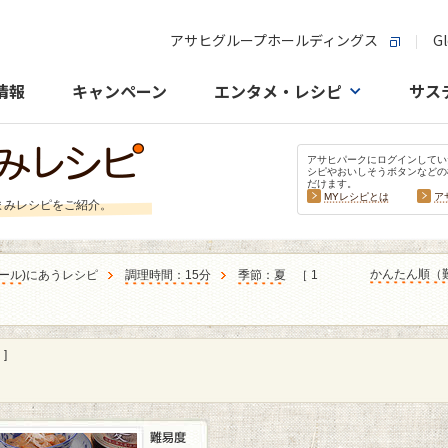
アサヒグループホールディングス
Gl
情報
キャンペーン
エンタメ・レシピ
サス
アサヒパークにログインしてい
シピやおいしそうボタンなどの
だけます。
MYレシピとは
ア
まみレシピをご紹介。
かんたん順（
ール
)にあうレシピ
調理時間：15分
季節：夏
［ 1
]