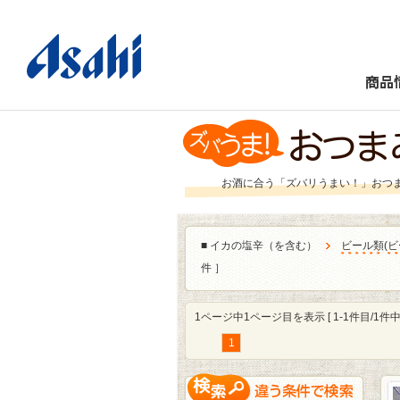
商品
お酒に合う「ズバリうまい！」おつ
■
イカの塩辛（を含む）
ビール類
(
ビ
件 ］
1ページ中1ページ目を表示 [ 1-1件目/1件中 
1