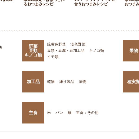
るおつまみレシピ
合うおつまみレシピ
おつま
緑黄色野菜
淡色野菜
野菜
他
豆類
果物
豆類・豆腐・豆加工品
キノコ類
キノコ類
イモ類
加工品
種実
乾物
練り製品
漬物
主食
米
パン
麺
主食：その他