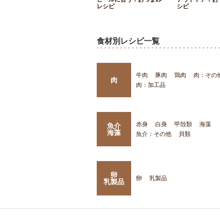
レシピ
シピ
食材別レシピ一覧
牛肉
豚肉
鶏肉
肉：その
肉
肉：加工品
赤身
白身
甲殻類
海藻
魚介
海藻
魚介：その他
貝類
卵
卵
乳製品
乳製品