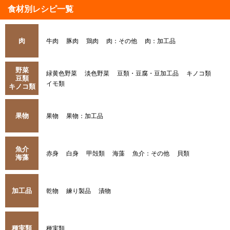
食材別レシピ一覧
肉
牛肉
豚肉
鶏肉
肉：その他
肉：加工品
野菜
緑黄色野菜
淡色野菜
豆類・豆腐・豆加工品
キノコ類
豆類
イモ類
キノコ類
果物
果物
果物：加工品
魚介
赤身
白身
甲殻類
海藻
魚介：その他
貝類
海藻
加工品
乾物
練り製品
漬物
種実類
種実類