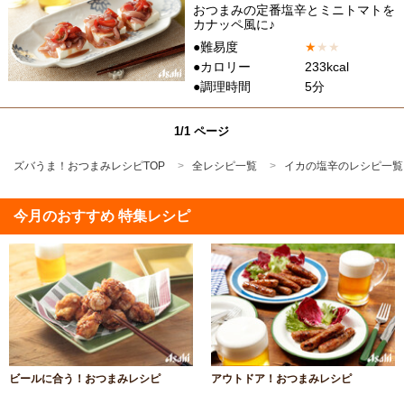
おつまみの定番塩辛とミニトマトを
カナッペ風に♪
●難易度
★
★
★
●カロリー
233kcal
●調理時間
5分
1/1 ページ
ズバうま！おつまみレシピTOP
全レシピ一覧
イカの塩辛のレシピ一覧
今月のおすすめ 特集レシピ
ビールに合う！おつまみレシピ
アウトドア！おつまみレシピ