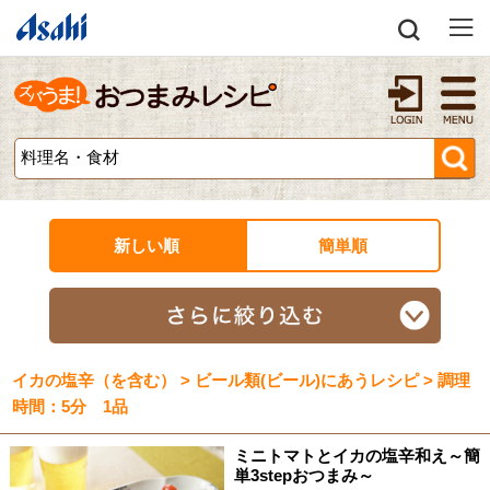
新しい順
簡単順
イカの塩辛（を含む） > ビール類(ビール)にあうレシピ > 調理
時間：5分 1品
ミニトマトとイカの塩辛和え～簡
単3stepおつまみ～