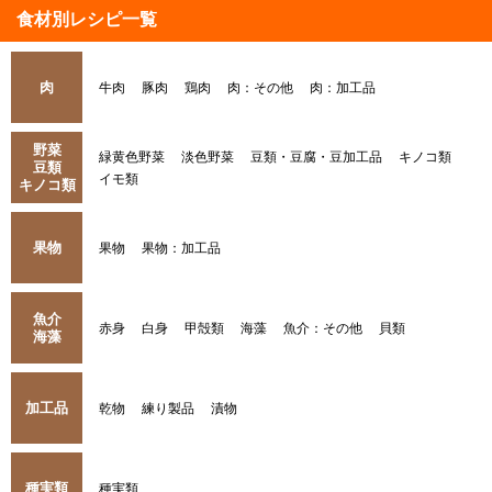
食材別レシピ一覧
肉
牛肉
豚肉
鶏肉
肉：その他
肉：加工品
野菜
緑黄色野菜
淡色野菜
豆類・豆腐・豆加工品
キノコ類
豆類
イモ類
キノコ類
果物
果物
果物：加工品
魚介
赤身
白身
甲殻類
海藻
魚介：その他
貝類
海藻
加工品
乾物
練り製品
漬物
種実類
種実類