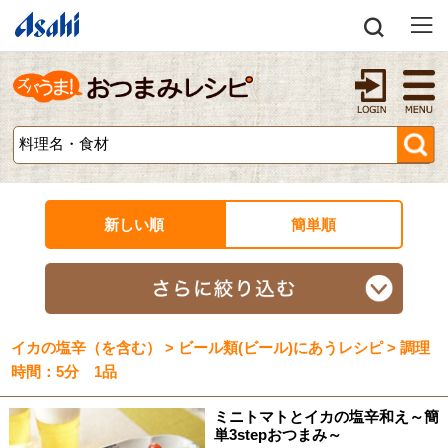
新しい順
簡単順
イカの塩辛（を含む） > ビール類(ビール)にあうレシピ > 調理
時間：5分 1品
ミニトマトとイカの塩辛和え～簡
単3stepおつまみ～