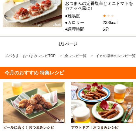
おつまみの定番塩辛とミニトマトを
カナッペ風に♪
●難易度
★
★
★
●カロリー
233kcal
●調理時間
5分
1/1 ページ
ズバうま！おつまみレシピTOP
全レシピ一覧
イカの塩辛のレシピ一覧
今月のおすすめ 特集レシピ
ビールに合う！おつまみレシピ
アウトドア！おつまみレシピ