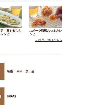
限定！夏を楽しむ
スポーツ観戦おつまみレ
みレシピ
シピ
＞ 特集一覧はこちら
果物
果物：加工品
類
種実類