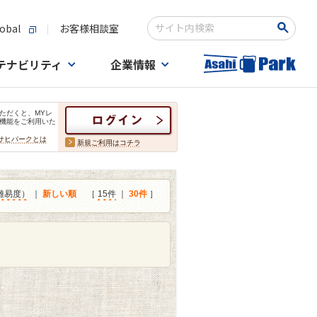
obal
お客様相談室
検索キーワード入力
テナビリティ
企業情報
ただくと、MYレ
機能をご利用いた
サヒパークとは
新規ご利用はコチラ
難易度）
｜
新しい順
［
15件
｜
30件
］