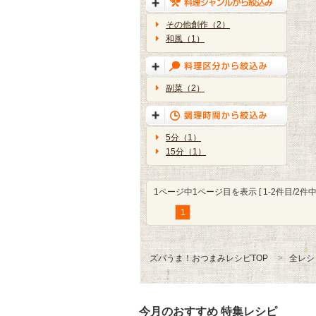
その他創作（2）
和風（1）
副菜（2）
5分（1）
15分（1）
1ページ中1ページ目を表示 [ 1-2件目/2件中 
1
ズバうま！おつまみレシピTOP
全レシ
今月のおすすめ 特集レシピ