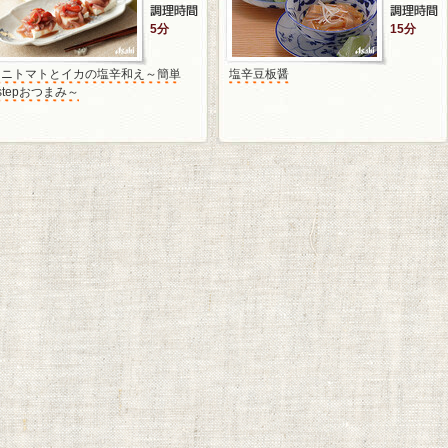
5分
15分
ミニトマトとイカの塩辛和え～簡単
塩辛豆板醤
stepおつまみ～