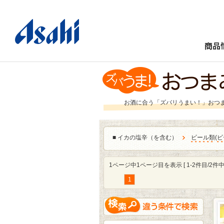
商品
お酒に合う「ズバリうまい！」おつ
■
イカの塩辛（を含む）
ビール類
(
ビ
1ページ中1ページ目を表示 [ 1-2件目/2件中 
1