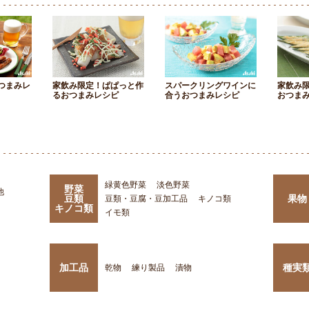
つまみレ
家飲み限定！ぱぱっと作
スパークリングワインに
家飲み
るおつまみレシピ
合うおつまみレシピ
おつま
緑黄色野菜
淡色野菜
野菜
他
豆類
果物
豆類・豆腐・豆加工品
キノコ類
キノコ類
イモ類
加工品
種実
乾物
練り製品
漬物