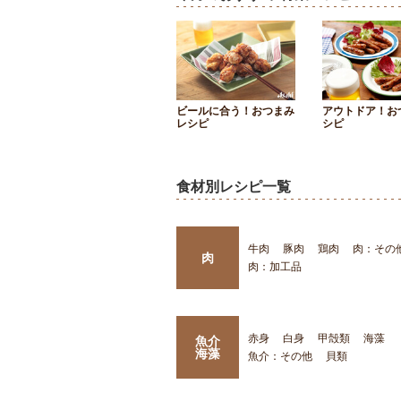
ビールに合う！おつまみ
アウトドア！お
レシピ
シピ
食材別レシピ一覧
牛肉
豚肉
鶏肉
肉：その
肉
肉：加工品
赤身
白身
甲殻類
海藻
魚介
海藻
魚介：その他
貝類