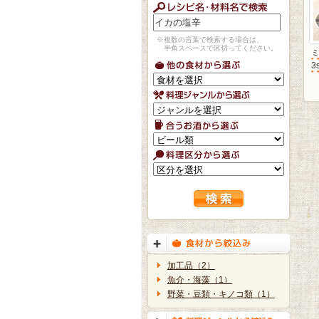
※複数の言葉で検索する場合は、
半角スペースで区切ってください。
3
加工品（2）
魚介・海藻（1）
野菜・豆類・キノコ類（1）