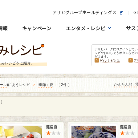
アサヒグループホールディングス
Gl
情報
キャンペーン
エンタメ・レシピ
サス
アサヒパークにログインしてい
シピやおいしそうボタンなどの
だけます。
MYレシピとは
ア
まみレシピをご紹介。
かんたん順（
ール
)にあうレシピ
季節：夏
［ 2件 ］
]