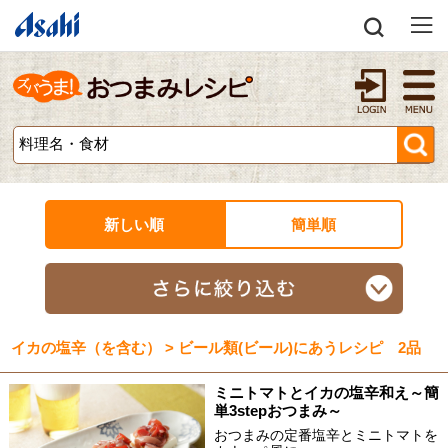
新しい順
簡単順
イカの塩辛（を含む） > ビール類(ビール)にあうレシピ 2品
ミニトマトとイカの塩辛和え～簡
単3stepおつまみ～
おつまみの定番塩辛とミニトマトを