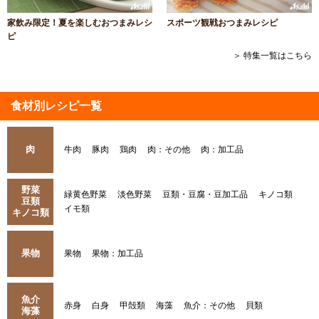
家飲み限定！夏を楽しむおつまみレシ
スポーツ観戦おつまみレシピ
ピ
＞ 特集一覧はこちら
食材別レシピ一覧
肉
牛肉
豚肉
鶏肉
肉：その他
肉：加工品
野菜
緑黄色野菜
淡色野菜
豆類・豆腐・豆加工品
キノコ類
豆類
イモ類
キノコ類
果物
果物
果物：加工品
魚介
赤身
白身
甲殻類
海藻
魚介：その他
貝類
海藻