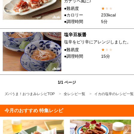
カナッペ風に♪
●難易度
★
★
★
●カロリー
233kcal
●調理時間
5分
塩辛豆板醤
塩辛をピリ辛にアレンジしました。
●難易度
★
★
★
●調理時間
15分
1/1 ページ
ズバうま！おつまみレシピTOP
全レシピ一覧
イカの塩辛のレシピ一覧
今月のおすすめ 特集レシピ