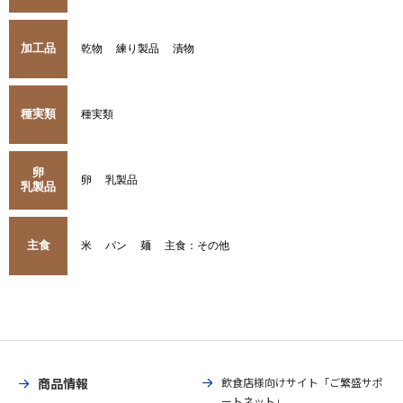
加工品
乾物
練り製品
漬物
種実類
種実類
卵
卵
乳製品
乳製品
主食
米
パン
麺
主食：その他
商品情報
飲食店様向けサイト「ご繁盛サポ
ートネット」