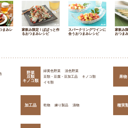
つまみレ
家飲み限定！ぱぱっと作
スパークリングワインに
家飲み
るおつまみレシピ
合うおつまみレシピ
おつま
緑黄色野菜
淡色野菜
野菜
他
豆類
果物
豆類・豆腐・豆加工品
キノコ類
キノコ類
イモ類
加工品
種実
乾物
練り製品
漬物