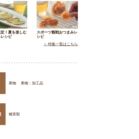
限定！夏を楽しむ
スポーツ観戦おつまみレ
みレシピ
シピ
＞ 特集一覧はこちら
果物
果物：加工品
類
種実類