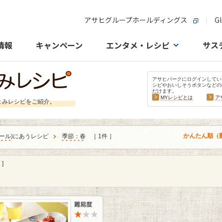
アサヒグループホールディングス
Gl
情報
キャンペーン
エンタメ・レシピ
サス
アサヒパークにログインしてい
シピやおいしそうボタンなどの
だけます。
MYレシピとは
ア
まみレシピをご紹介。
かんたん順（
ール
)にあうレシピ
季節：春
［ 1件 ］
]