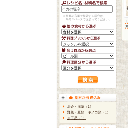
※複数の言葉で検索する場合は、
半角スペースで区切ってください。
3
魚介・海藻（1）
野菜・豆類・キノコ類（1）
加工品（1）