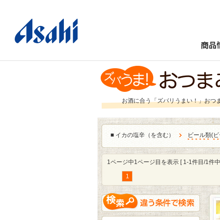
商品
お酒に合う「ズバリうまい！」おつ
■
イカの塩辛（を含む）
ビール類
(
ビ
1ページ中1ページ目を表示 [ 1-1件目/1件中 
1