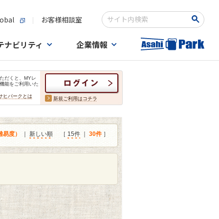
obal
お客様相談室
検索キーワード入力
テナビリティ
企業情報
ただくと、MYレ
機能をご利用いた
サヒパークとは
新規ご利用はコチラ
難易度）
｜
新しい順
［
15件
｜
30件
］