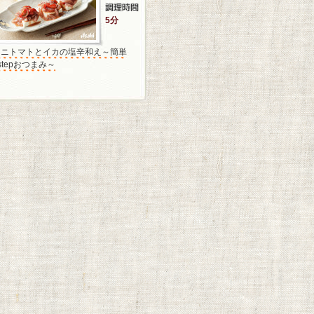
5分
ミニトマトとイカの塩辛和え～簡単
stepおつまみ～