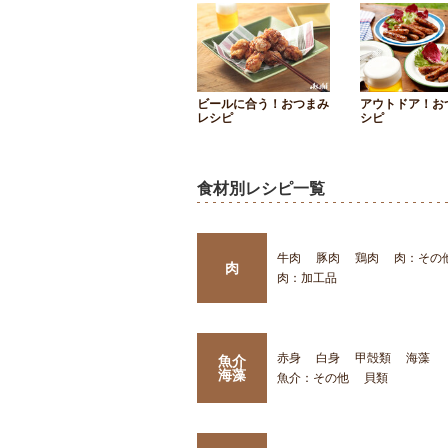
ビールに合う！おつまみ
アウトドア！お
レシピ
シピ
食材別レシピ一覧
牛肉
豚肉
鶏肉
肉：その
肉
肉：加工品
赤身
白身
甲殻類
海藻
魚介
海藻
魚介：その他
貝類