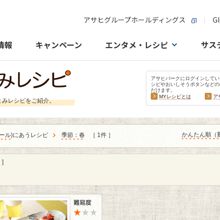
アサヒグループホールディングス
Gl
情報
キャンペーン
エンタメ・レシピ
サス
アサヒパークにログインしてい
シピやおいしそうボタンなどの
だけます。
MYレシピとは
ア
まみレシピをご紹介。
かんたん順（
ール
)にあうレシピ
季節：春
［ 1件 ］
]