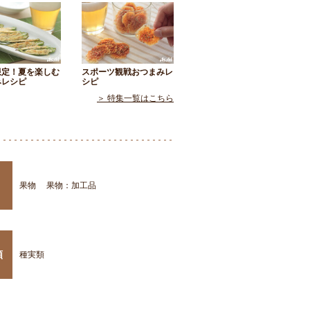
限定！夏を楽しむ
スポーツ観戦おつまみレ
みレシピ
シピ
＞ 特集一覧はこちら
果物
果物：加工品
類
種実類