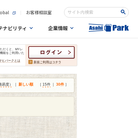
obal
お客様相談室
検索キーワード入力
テナビリティ
企業情報
ただくと、MYレ
機能をご利用いた
サヒパークとは
新規ご利用はコチラ
難易度）
｜
新しい順
［
15件
｜
30件
］