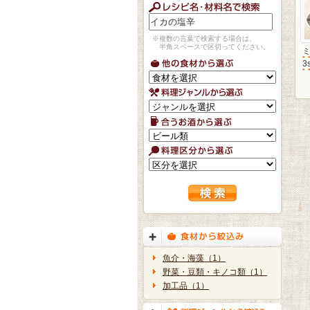
※複数の言葉で検索する場合は、
半角スペースで区切ってください。
3
魚介・海藻（1）
野菜・豆類・キノコ類（1）
加工品（1）