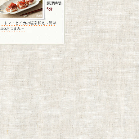
5分
ミニトマトとイカの塩辛和え～簡単
stepおつまみ～