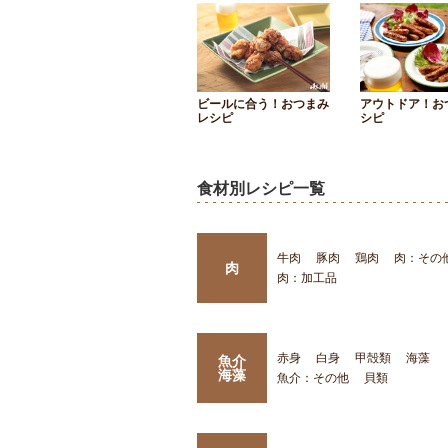
ビールに合う！おつまみ
アウトドア！お
レシピ
シピ
食材別レシピ一覧
牛肉
豚肉
鶏肉
肉：その
肉
肉：加工品
赤身
白身
甲殻類
海藻
魚介
海藻
魚介：その他
貝類