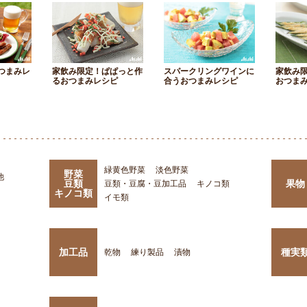
つまみレ
家飲み限定！ぱぱっと作
スパークリングワインに
家飲み
るおつまみレシピ
合うおつまみレシピ
おつま
緑黄色野菜
淡色野菜
野菜
他
豆類
果物
豆類・豆腐・豆加工品
キノコ類
キノコ類
イモ類
加工品
種実
乾物
練り製品
漬物