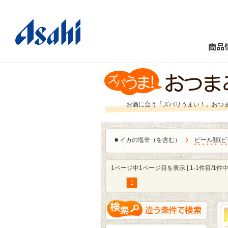
商品
お酒に合う「ズバリうまい！」おつ
■
イカの塩辛（を含む）
ビール類
(
ビ
1ページ中1ページ目を表示 [ 1-1件目/1件中 
1