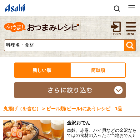
新しい順
簡単順
丸揚げ（を含む） > ビール類(ビール)にあうレシピ 1品
金沢おでん
車麩、赤巻、バイ貝などの金沢なら
ではの食材の入ったご当地おでん♪