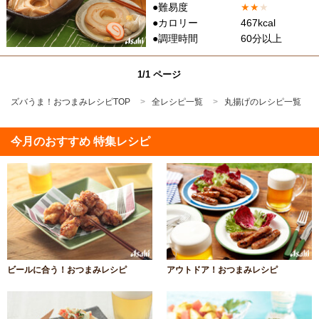
●難易度
★
★
★
●カロリー
467kcal
●調理時間
60分以上
1/1 ページ
ズバうま！おつまみレシピTOP
全レシピ一覧
丸揚げのレシピ一覧
今月のおすすめ 特集レシピ
ビールに合う！おつまみレシピ
アウトドア！おつまみレシピ