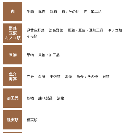
肉
牛肉
豚肉
鶏肉
肉：その他
肉：加工品
野菜
緑黄色野菜
淡色野菜
豆類・豆腐・豆加工品
キノコ類
豆類
イモ類
キノコ類
果物
果物
果物：加工品
魚介
赤身
白身
甲殻類
海藻
魚介：その他
貝類
海藻
加工品
乾物
練り製品
漬物
種実類
種実類