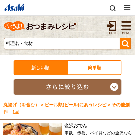
新しい順
簡単順
丸揚げ（を含む） > ビール類(ビール)にあうレシピ > その他創
作 1品
金沢おでん
車麩、赤巻、バイ貝などの金沢なら