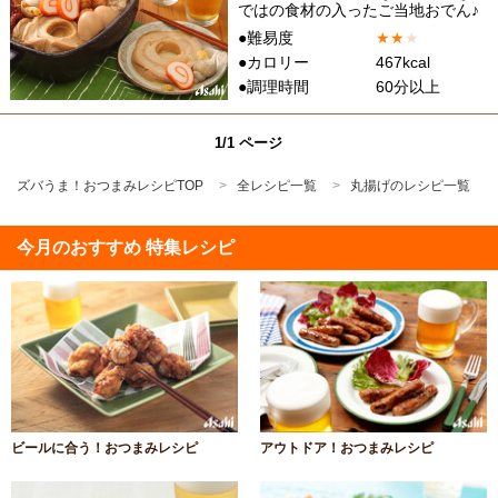
ではの食材の入ったご当地おでん♪
●難易度
★
★
★
●カロリー
467kcal
●調理時間
60分以上
1/1 ページ
ズバうま！おつまみレシピTOP
全レシピ一覧
丸揚げのレシピ一覧
今月のおすすめ 特集レシピ
ビールに合う！おつまみレシピ
アウトドア！おつまみレシピ