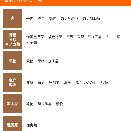
食材別レシピ一覧
肉
牛肉
豚肉
鶏肉
肉：その他
肉：加工品
野菜
緑黄色野菜
淡色野菜
豆類・豆腐・豆加工品
キノコ類
豆類
イモ類
キノコ類
果物
果物
果物：加工品
魚介
赤身
白身
甲殻類
海藻
魚介：その他
貝類
海藻
加工品
乾物
練り製品
漬物
種実類
種実類