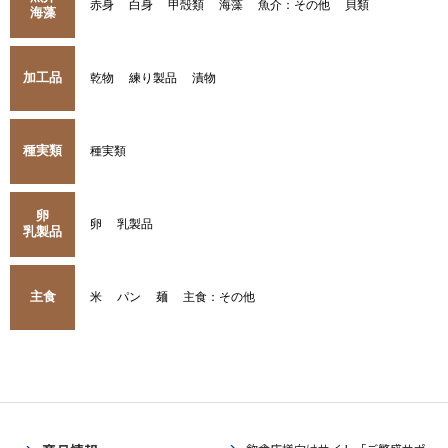
赤身
白身
甲殻類
海藻
魚介：その他
貝類
海藻
加工品
乾物
練り製品
漬物
種実類
種実類
卵
卵
乳製品
乳製品
主食
米
パン
麺
主食：その他