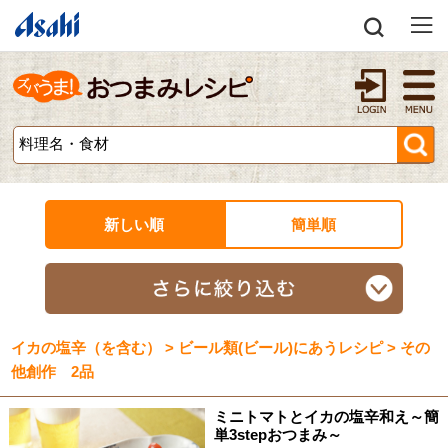
新しい順
簡単順
イカの塩辛（を含む） > ビール類(ビール)にあうレシピ > その
他創作 2品
ミニトマトとイカの塩辛和え～簡
単3stepおつまみ～