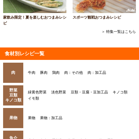
家飲み限定！夏を楽しむおつまみレシ
スポーツ観戦おつまみレシピ
ピ
＞ 特集一覧はこちら
食材別レシピ一覧
肉
牛肉
豚肉
鶏肉
肉：その他
肉：加工品
野菜
緑黄色野菜
淡色野菜
豆類・豆腐・豆加工品
キノコ類
豆類
イモ類
キノコ類
果物
果物
果物：加工品
魚介