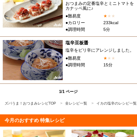
おつまみの定番塩辛とミニトマトを
カナッペ風に♪
●難易度
★
★
★
●カロリー
233kcal
●調理時間
5分
塩辛豆板醤
塩辛をピリ辛にアレンジしました。
●難易度
★
★
★
●調理時間
15分
1/1 ページ
ズバうま！おつまみレシピTOP
全レシピ一覧
イカの塩辛のレシピ一覧
今月のおすすめ 特集レシピ