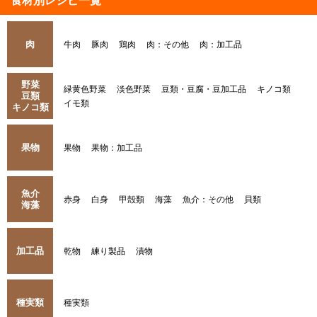
食材別レシピ一覧
肉
牛肉
豚肉
鶏肉
肉：その他
肉：加工品
野菜
緑黄色野菜
淡色野菜
豆類・豆腐・豆加工品
キノコ類
豆類
イモ類
キノコ類
果物
果物
果物：加工品
魚介
赤身
白身
甲殻類
海藻
魚介：その他
貝類
海藻
加工品
乾物
練り製品
漬物
種実類
種実類