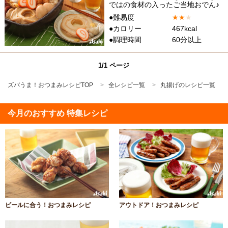
ではの食材の入ったご当地おでん♪
●難易度
★
★
★
●カロリー
467kcal
●調理時間
60分以上
1/1 ページ
ズバうま！おつまみレシピTOP
全レシピ一覧
丸揚げのレシピ一覧
今月のおすすめ 特集レシピ
ビールに合う！おつまみレシピ
アウトドア！おつまみレシピ