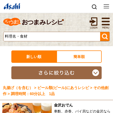
新しい順
簡単順
丸揚げ（を含む） > ビール類(ビール)にあうレシピ > その他創
作 > 調理時間：60分以上 1品
金沢おでん
車麩、赤巻、バイ貝などの金沢なら