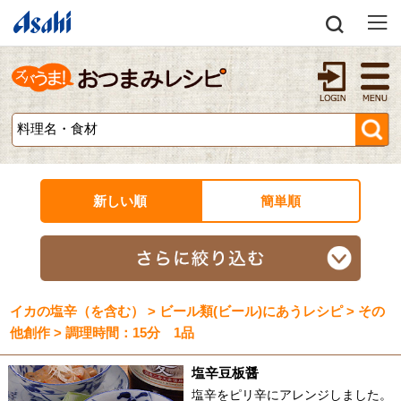
新しい順
簡単順
イカの塩辛（を含む） > ビール類(ビール)にあうレシピ > その
他創作 > 調理時間：15分 1品
塩辛豆板醤
塩辛をピリ辛にアレンジしました。