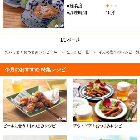
●難易度
★
★
★
●調理時間
15分
1/1 ページ
ズバうま！おつまみレシピTOP
全レシピ一覧
イカの塩辛のレシピ一覧
今月のおすすめ 特集レシピ
ビールに合う！おつまみレシピ
アウトドア！おつまみレシピ