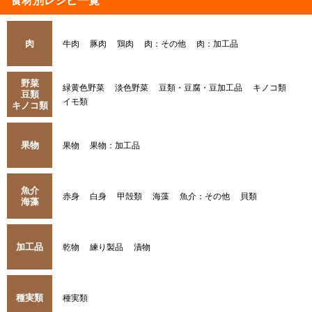
食材別レシピ一覧
肉
牛肉
豚肉
鶏肉
肉：その他
肉：加工品
野菜
緑黄色野菜
淡色野菜
豆類・豆腐・豆加工品
キノコ類
豆類
イモ類
キノコ類
果物
果物
果物：加工品
魚介
赤身
白身
甲殻類
海藻
魚介：その他
貝類
海藻
加工品
乾物
練り製品
漬物
種実類
種実類