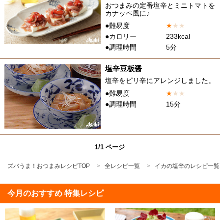
おつまみの定番塩辛とミニトマトを
カナッペ風に♪
●難易度
★
★
★
●カロリー
233kcal
●調理時間
5分
塩辛豆板醤
塩辛をピリ辛にアレンジしました。
●難易度
★
★
★
●調理時間
15分
1/1 ページ
ズバうま！おつまみレシピTOP
全レシピ一覧
イカの塩辛のレシピ一覧
今月のおすすめ 特集レシピ