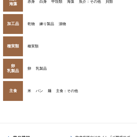
赤身
白身
甲殻類
海藻
魚介：その他
貝類
海藻
加工品
乾物
練り製品
漬物
種実類
種実類
卵
卵
乳製品
乳製品
主食
米
パン
麺
主食：その他