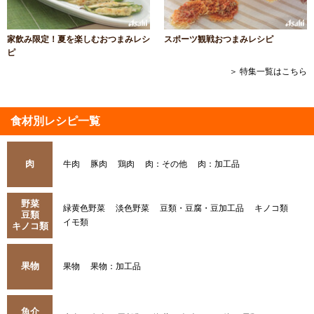
家飲み限定！夏を楽しむおつまみレシ
スポーツ観戦おつまみレシピ
ピ
＞ 特集一覧はこちら
食材別レシピ一覧
肉
牛肉
豚肉
鶏肉
肉：その他
肉：加工品
野菜
緑黄色野菜
淡色野菜
豆類・豆腐・豆加工品
キノコ類
豆類
イモ類
キノコ類
果物
果物
果物：加工品
魚介