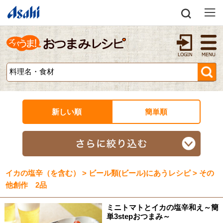
新しい順
簡単順
イカの塩辛（を含む） > ビール類(ビール)にあうレシピ > その
他創作 2品
ミニトマトとイカの塩辛和え～簡
単3stepおつまみ～