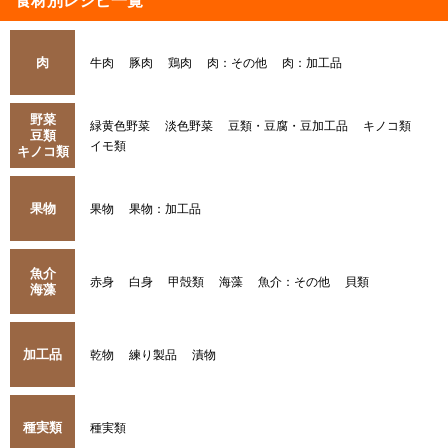
食材別レシピ一覧
肉
牛肉
豚肉
鶏肉
肉：その他
肉：加工品
野菜
緑黄色野菜
淡色野菜
豆類・豆腐・豆加工品
キノコ類
豆類
イモ類
キノコ類
果物
果物
果物：加工品
魚介
赤身
白身
甲殻類
海藻
魚介：その他
貝類
海藻
加工品
乾物
練り製品
漬物
種実類
種実類