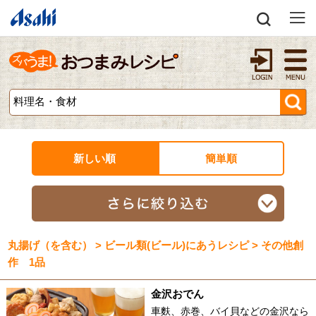
新しい順
簡単順
丸揚げ（を含む） > ビール類(ビール)にあうレシピ > その他創
作 1品
金沢おでん
車麩、赤巻、バイ貝などの金沢なら