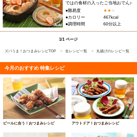
ではの食材の入ったご当地おでん♪
●難易度
★
★
★
●カロリー
467kcal
●調理時間
60分以上
1/1 ページ
ズバうま！おつまみレシピTOP
全レシピ一覧
丸揚げのレシピ一覧
今月のおすすめ 特集レシピ
ビールに合う！おつまみレシピ
アウトドア！おつまみレシピ