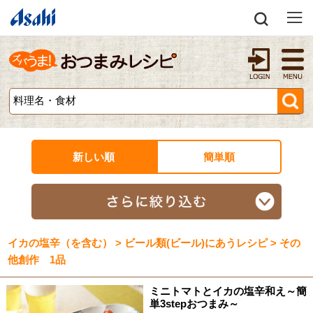
新しい順
簡単順
イカの塩辛（を含む） > ビール類(ビール)にあうレシピ > その
他創作 1品
ミニトマトとイカの塩辛和え～簡
単3stepおつまみ～