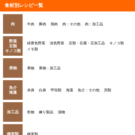
食材別レシピ一覧
肉
牛肉
豚肉
鶏肉
肉：その他
肉：加工品
野菜
緑黄色野菜
淡色野菜
豆類・豆腐・豆加工品
キノコ類
豆類
イモ類
キノコ類
果物
果物
果物：加工品
魚介
赤身
白身
甲殻類
海藻
魚介：その他
貝類
海藻
加工品
乾物
練り製品
漬物
種実類
種実類