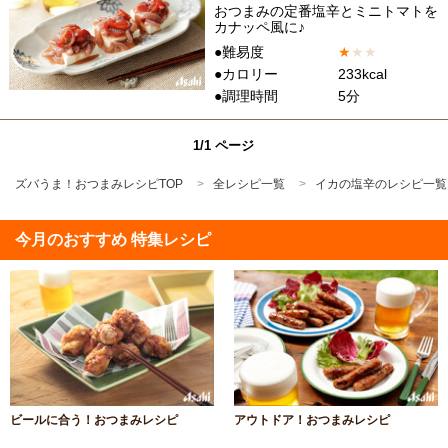
おつまみの定番塩辛とミニトマトを
カナッペ風に♪
●難易度
★
★
★
●カロリー
233kcal
●調理時間
5分
1/1 ページ
ズバうま！おつまみレシピTOP
全レシピ一覧
イカの塩辛のレシピ一覧
今月のおすすめ 特集レシピ
ビールに合う！おつまみレシピ
アウトドア！おつまみレシピ