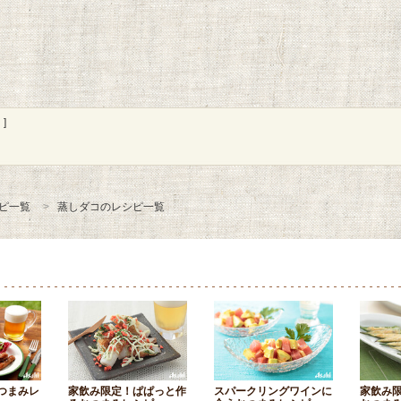
]
ピ一覧
蒸しダコのレシピ一覧
つまみレ
家飲み限定！ぱぱっと作
スパークリングワインに
家飲み