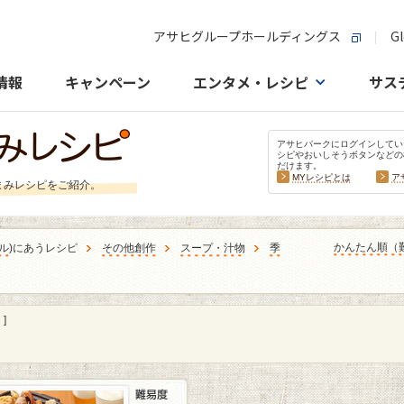
アサヒグループホールディングス
Gl
情報
キャンペーン
エンタメ・レシピ
サス
アサヒパークにログインしてい
シピやおいしそうボタンなどの
だけます。
MYレシピとは
ア
まみレシピをご紹介。
かんたん順（
ル
)にあうレシピ
その他創作
スープ・汁物
季
]