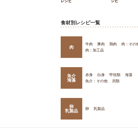
レシピ
シピ
食材別レシピ一覧
牛肉
豚肉
鶏肉
肉：その
肉
肉：加工品
赤身
白身
甲殻類
海藻
魚介
海藻
魚介：その他
貝類
卵
卵
乳製品
乳製品