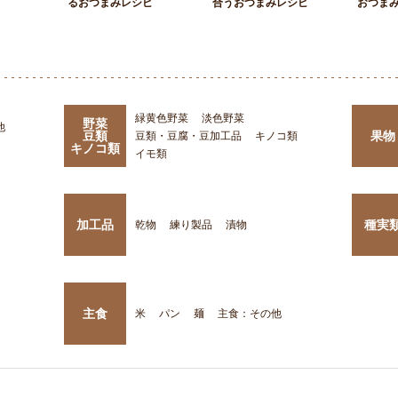
るおつまみレシピ
合うおつまみレシピ
おつま
緑黄色野菜
淡色野菜
野菜
他
豆類
果物
豆類・豆腐・豆加工品
キノコ類
キノコ類
イモ類
加工品
種実
乾物
練り製品
漬物
主食
米
パン
麺
主食：その他