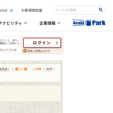
obal
お客様相談室
検索キーワード入力
テナビリティ
企業情報
ただくと、MYレ
機能をご利用いた
サヒパークとは
新規ご利用はコチラ
難易度）
｜
新しい順
［
15件
｜
30件
］