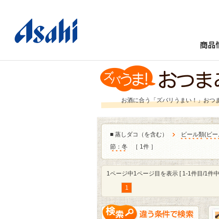
商品
お酒に合う「ズバリうまい！」おつ
■
蒸しダコ（を含む）
ビール類
(
ビー
節：冬
［ 1件 ］
1ページ中1ページ目を表示 [ 1-1件目/1件中 
1