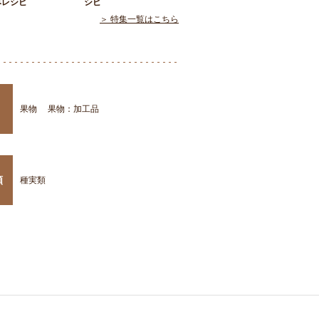
みレシピ
シピ
＞ 特集一覧はこちら
果物
果物：加工品
類
種実類