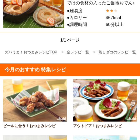
ではの食材の入ったご当地おでん♪
●難易度
★
★
★
●カロリー
467kcal
●調理時間
60分以上
1/1 ページ
ズバうま！おつまみレシピTOP
全レシピ一覧
蒸しダコのレシピ一覧
今月のおすすめ 特集レシピ
ビールに合う！おつまみレシピ
アウトドア！おつまみレシピ