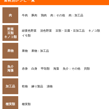
食材別レシピ一覧
肉
牛肉
豚肉
鶏肉
肉：その他
肉：加工品
野菜
緑黄色野菜
淡色野菜
豆類・豆腐・豆加工品
キノコ類
豆類
イモ類
キノコ類
果物
果物
果物：加工品
魚介
赤身
白身
甲殻類
海藻
魚介：その他
貝類
海藻
加工品
乾物
練り製品
漬物
種実類
種実類