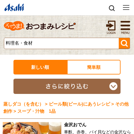
新しい順
簡単順
蒸しダコ（を含む） > ビール類(ビール)にあうレシピ > その他
創作 > スープ・汁物 1品
金沢おでん
車麩、赤巻、バイ貝などの金沢なら