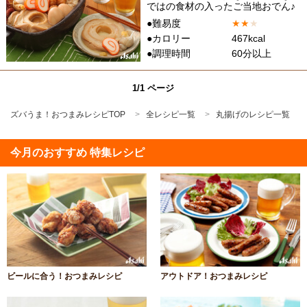
ではの食材の入ったご当地おでん♪
●難易度
★
★
★
●カロリー
467kcal
●調理時間
60分以上
1/1 ページ
ズバうま！おつまみレシピTOP
全レシピ一覧
丸揚げのレシピ一覧
今月のおすすめ 特集レシピ
ビールに合う！おつまみレシピ
アウトドア！おつまみレシピ