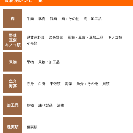
食材別レシピ一覧
肉
牛肉
豚肉
鶏肉
肉：その他
肉：加工品
野菜
緑黄色野菜
淡色野菜
豆類・豆腐・豆加工品
キノコ類
豆類
イモ類
キノコ類
果物
果物
果物：加工品
魚介
赤身
白身
甲殻類
海藻
魚介：その他
貝類
海藻
加工品
乾物
練り製品
漬物
種実類
種実類