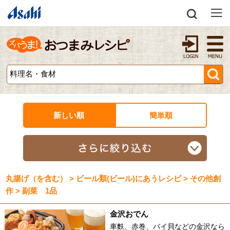
新しい順
簡単順
丸揚げ（を含む） > ビール類(ビール)にあうレシピ > その他創
作 > 副菜 1品
金沢おでん
車麩、赤巻、バイ貝などの金沢なら