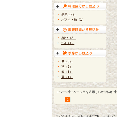
副菜（2）
パスタ・麺（1）
30分（2）
5分（1）
冬（3）
秋（2）
春（1）
夏（1）
1ページ中1ページ目を表示 [ 1-3件目/3件中 
1
ズバうま！おつまみレシピTOP
全レシ