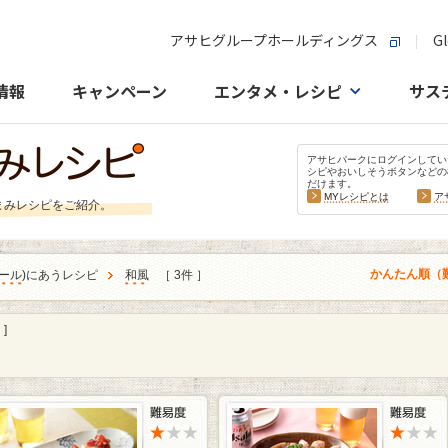
アサヒグループホールディングス
Gl
情報
キャンペーン
エンタメ・レシピ
サス
アサヒパークにログインしてい
シピやおいしそうボタンなどの
だけます。
MYレシピとは
ア
まみレシピをご紹介。
かんたん順（
ール
)にあうレシピ
和風
［ 3件 ］
]