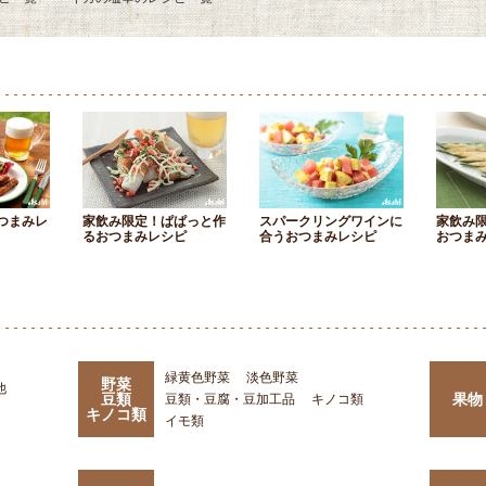
つまみレ
家飲み限定！ぱぱっと作
スパークリングワインに
家飲み
るおつまみレシピ
合うおつまみレシピ
おつま
緑黄色野菜
淡色野菜
野菜
他
豆類
果物
豆類・豆腐・豆加工品
キノコ類
キノコ類
イモ類