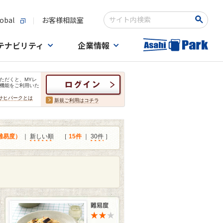
obal
お客様相談室
検索キーワード入力
テナビリティ
企業情報
ただくと、MYレ
機能をご利用いた
サヒパークとは
新規ご利用はコチラ
難易度）
｜
新しい順
［
15件
｜
30件
］