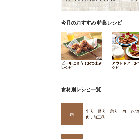
今月のおすすめ 特集レシピ
ビールに合う！おつまみ
アウトドア！お
レシピ
シピ
食材別レシピ一覧
牛肉
豚肉
鶏肉
肉：その
肉
肉：加工品