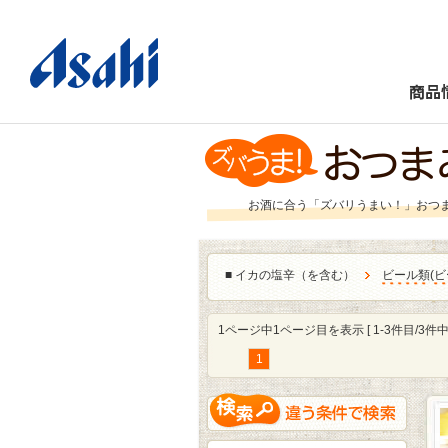
商品
お酒に合う「ズバリうまい！」おつ
■
イカの塩辛（を含む）
ビール類
(
ビ
1ページ中1ページ目を表示 [ 1-3件目/3件中 
1