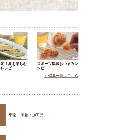
限定！夏を楽しむ
スポーツ観戦おつまみレ
みレシピ
シピ
＞ 特集一覧はこちら
果物
果物：加工品