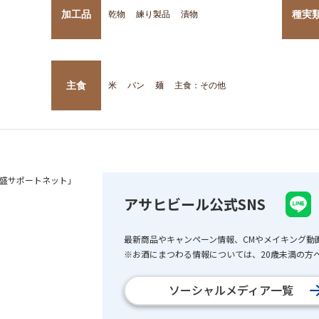
加工品
種実
乾物
練り製品
漬物
主食
米
パン
麺
主食：その他
盛サポートネット」
アサヒビール公式SNS
最新商品やキャンペーン情報、CMやメイキング動
※お酒にまつわる情報については、20歳未満の方へ
ソーシャルメディア一覧