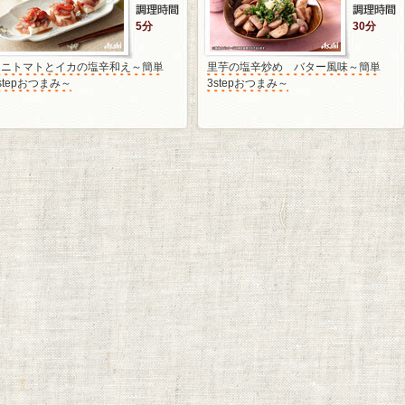
5分
30分
ミニトマトとイカの塩辛和え～簡単
里芋の塩辛炒め バター風味～簡単
stepおつまみ～
3stepおつまみ～