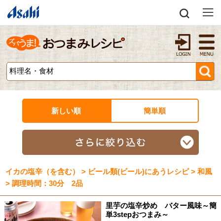
新しい順
簡単順
イカの塩辛（を含む） > ビール類(ビール)にあうレシピ > 和風
> 調理時間：30分 2品
里芋の塩辛炒め バター風味～簡
単3stepおつまみ～