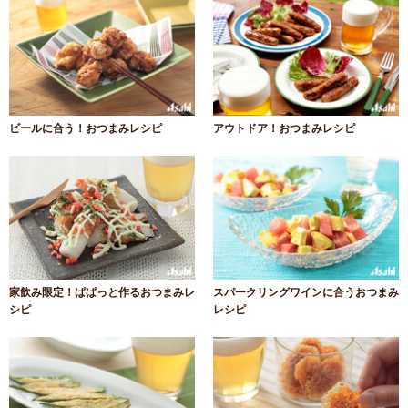
ビールに合う！おつまみレシピ
アウトドア！おつまみレシピ
家飲み限定！ぱぱっと作るおつまみレ
スパークリングワインに合うおつまみ
シピ
レシピ