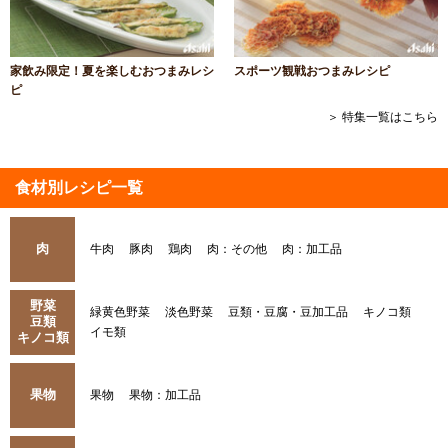
家飲み限定！夏を楽しむおつまみレシ
スポーツ観戦おつまみレシピ
ピ
＞ 特集一覧はこちら
食材別レシピ一覧
肉
牛肉
豚肉
鶏肉
肉：その他
肉：加工品
野菜
緑黄色野菜
淡色野菜
豆類・豆腐・豆加工品
キノコ類
豆類
イモ類
キノコ類
果物
果物
果物：加工品