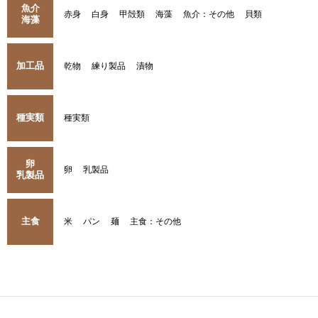
魚介
赤身
白身
甲殻類
海藻
魚介：その他
貝類
海藻
加工品
乾物
練り製品
漬物
種実類
種実類
卵
卵
乳製品
乳製品
主食
米
パン
麺
主食：その他