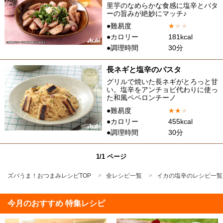
里芋のなめらかな食感に塩辛とバタ
ーの旨みが絶妙にマッチ♪
●難易度
★
★
★
●カロリー
181kcal
●調理時間
30分
長ネギと塩辛のパスタ
グリルで焼いた長ネギがとろっと甘
い。塩辛をアンチョビ代わりに使っ
た和風ペペロンチーノ
●難易度
★
★
★
●カロリー
455kcal
●調理時間
30分
1/1 ページ
ズバうま！おつまみレシピTOP
全レシピ一覧
イカの塩辛のレシピ一覧
今月のおすすめ 特集レシピ