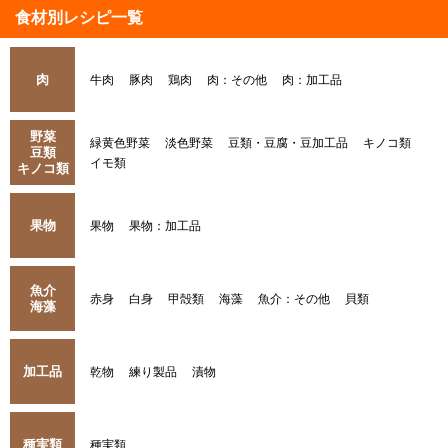
食材別レシピ一覧
肉
牛肉
豚肉
鶏肉
肉：その他
肉：加工品
野菜
緑黄色野菜
淡色野菜
豆類・豆腐・豆加工品
キノコ類
豆類
イモ類
キノコ類
果物
果物
果物：加工品
魚介
赤身
白身
甲殻類
海藻
魚介：その他
貝類
海藻
加工品
乾物
練り製品
漬物
種実類
種実類