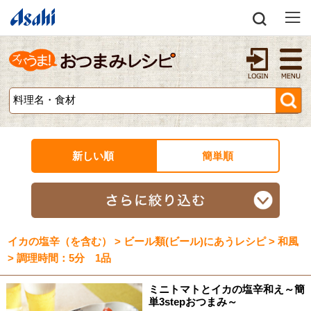
新しい順
簡単順
イカの塩辛（を含む） > ビール類(ビール)にあうレシピ > 和風
> 調理時間：5分 1品
ミニトマトとイカの塩辛和え～簡
単3stepおつまみ～