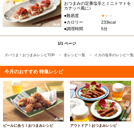
おつまみの定番塩辛とミニトマトを
カナッペ風に♪
●難易度
★
★
★
●カロリー
233kcal
●調理時間
5分
1/1 ページ
ズバうま！おつまみレシピTOP
全レシピ一覧
イカの塩辛のレシピ一覧
今月のおすすめ 特集レシピ
ビールに合う！おつまみレシピ
アウトドア！おつまみレシピ