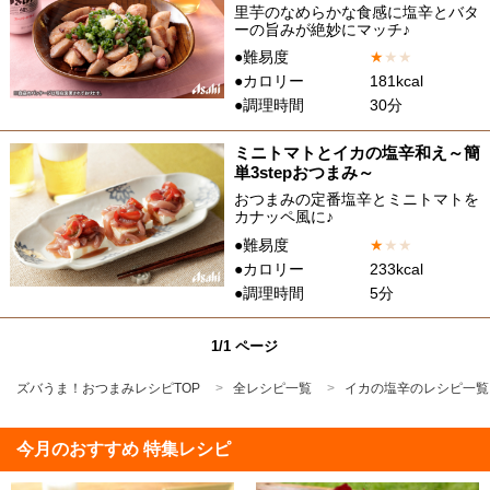
里芋のなめらかな食感に塩辛とバタ
ーの旨みが絶妙にマッチ♪
●難易度
★
★
★
●カロリー
181kcal
●調理時間
30分
ミニトマトとイカの塩辛和え～簡
単3stepおつまみ～
おつまみの定番塩辛とミニトマトを
カナッペ風に♪
●難易度
★
★
★
●カロリー
233kcal
●調理時間
5分
1/1 ページ
ズバうま！おつまみレシピTOP
全レシピ一覧
イカの塩辛のレシピ一覧
今月のおすすめ 特集レシピ