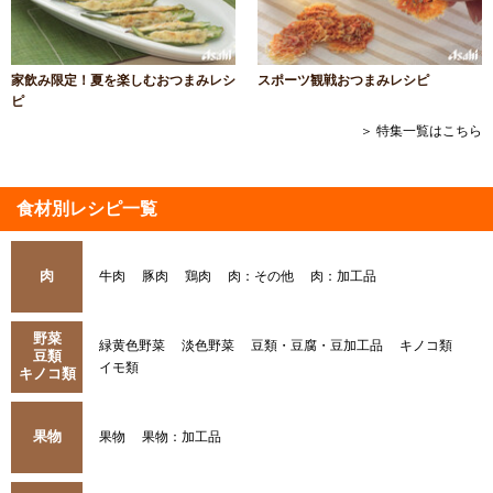
家飲み限定！夏を楽しむおつまみレシ
スポーツ観戦おつまみレシピ
ピ
＞ 特集一覧はこちら
食材別レシピ一覧
肉
牛肉
豚肉
鶏肉
肉：その他
肉：加工品
野菜
緑黄色野菜
淡色野菜
豆類・豆腐・豆加工品
キノコ類
豆類
イモ類
キノコ類
果物
果物
果物：加工品