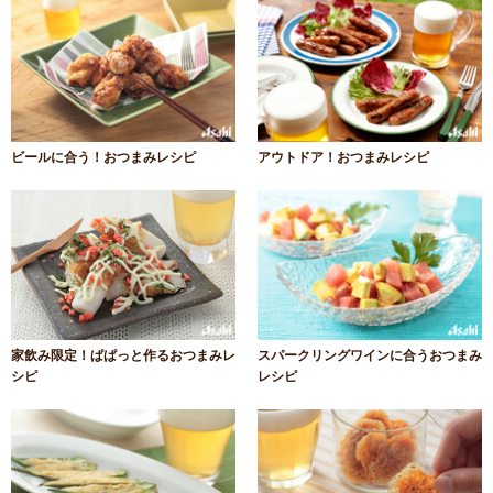
ビールに合う！おつまみレシピ
アウトドア！おつまみレシピ
家飲み限定！ぱぱっと作るおつまみレ
スパークリングワインに合うおつまみ
シピ
レシピ