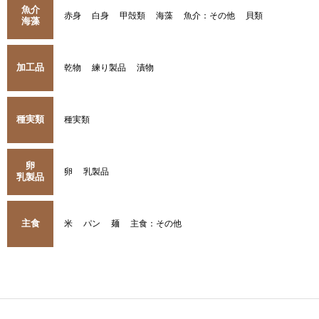
魚介
赤身
白身
甲殻類
海藻
魚介：その他
貝類
海藻
加工品
乾物
練り製品
漬物
種実類
種実類
卵
卵
乳製品
乳製品
主食
米
パン
麺
主食：その他