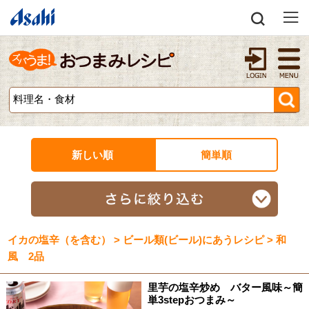
新しい順
簡単順
イカの塩辛（を含む） > ビール類(ビール)にあうレシピ > 和
風 2品
里芋の塩辛炒め バター風味～簡
単3stepおつまみ～