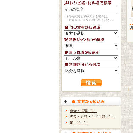
※複数の言葉で検索する場合は、
半角スペースで区切ってください。
3
魚介・海藻（1）
野菜・豆類・キノコ類（1）
加工品（1）