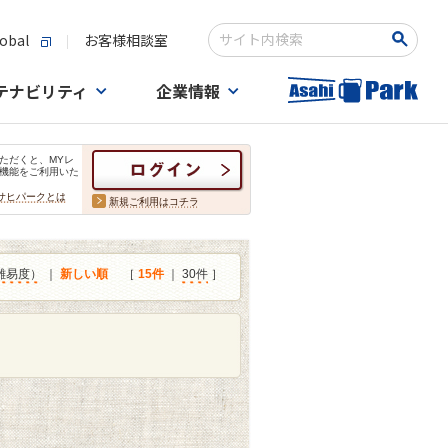
obal
お客様相談室
検索キーワード入力
テナビリティ
企業情報
ただくと、MYレ
機能をご利用いた
サヒパークとは
新規ご利用はコチラ
難易度）
｜
新しい順
［
15件
｜
30件
］