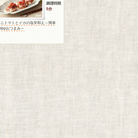
5分
ミニトマトとイカの塩辛和え～簡単
stepおつまみ～