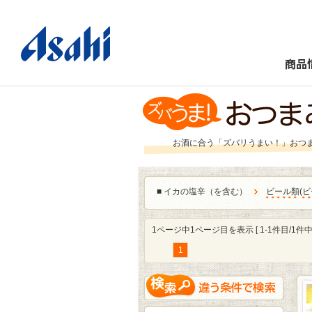
商品
お酒に合う「ズバリうまい！」おつ
■
イカの塩辛（を含む）
ビール類
(
ビ
1ページ中1ページ目を表示 [ 1-1件目/1件中 
1