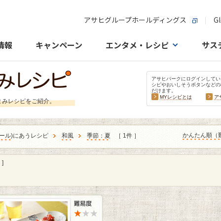
アサヒグループホールディングス
Gl
情報
キャンペーン
エンタメ・レシピ
サス
アサヒパークにログインしてい
シピやおいしそうボタンなどの
だけます。
MYレシピとは
ア
まみレシピをご紹介。
かんたん順（
ール
)にあうレシピ
和風
季節：夏
［ 1件 ］
]