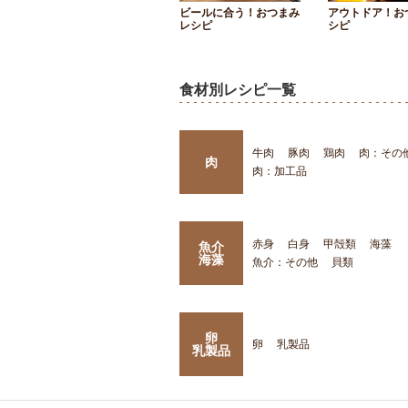
ビールに合う！おつまみ
アウトドア！お
レシピ
シピ
食材別レシピ一覧
牛肉
豚肉
鶏肉
肉：その
肉
肉：加工品
赤身
白身
甲殻類
海藻
魚介
海藻
魚介：その他
貝類
卵
卵
乳製品
乳製品