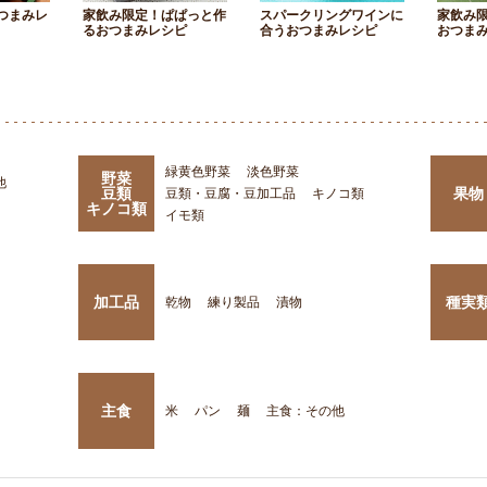
つまみレ
家飲み限定！ぱぱっと作
スパークリングワインに
家飲み
るおつまみレシピ
合うおつまみレシピ
おつま
緑黄色野菜
淡色野菜
野菜
他
豆類
果物
豆類・豆腐・豆加工品
キノコ類
キノコ類
イモ類
加工品
種実
乾物
練り製品
漬物
主食
米
パン
麺
主食：その他