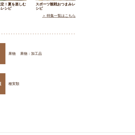
限定！夏を楽しむ
スポーツ観戦おつまみレ
みレシピ
シピ
＞ 特集一覧はこちら
果物
果物：加工品
類
種実類