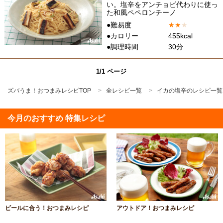
い。塩辛をアンチョビ代わりに使っ
た和風ペペロンチーノ
●難易度
★
★
★
●カロリー
455kcal
●調理時間
30分
1/1 ページ
ズバうま！おつまみレシピTOP
全レシピ一覧
イカの塩辛のレシピ一覧
今月のおすすめ 特集レシピ
ビールに合う！おつまみレシピ
アウトドア！おつまみレシピ