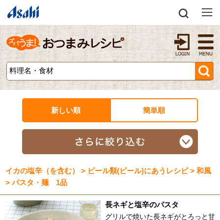
新しい順
簡単順
イカの塩辛（を含む） > ビール類(ビール)にあうレシピ > 和風
> パスタ・麺 1品
長ネギと塩辛のパスタ
グリルで焼いた長ネギがとろっと甘