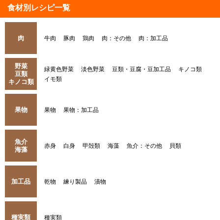
食材別レシピ一覧
肉
牛肉
豚肉
鶏肉
肉：その他
肉：加工品
野菜
緑黄色野菜
淡色野菜
豆類・豆腐・豆加工品
キノコ類
豆類
イモ類
キノコ類
果物
果物
果物：加工品
魚介
赤身
白身
甲殻類
海藻
魚介：その他
貝類
海藻
加工品
乾物
練り製品
漬物
種実類
種実類